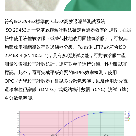
符合ISO 29463標準的Palas®高效過濾器測試系統
ISO 29463是一套基於顆粒計數法確定過濾器效率的規程，在試
驗中使用液體氣溶膠（或替代性地改用固體氣溶膠），可按其
局部效率和總體效率對過濾器分級。Palas® LFT系統符合ISO
29463-4 (EN 1822-4)，具有多項測試功能，可對氣溶膠生產、
測量設備和粒子計數統計，還可對粒子進行分類、性能測試和
標記。此外，還可完成平板介質的MPPS效率檢測：使用
OPC（光學粒子計數器）測試多分散氣溶膠，以及使用差分電
遷移率粒徑譜儀（DMPS）或凝結核計數器（CNC）測試（準）
單分散氣溶膠。