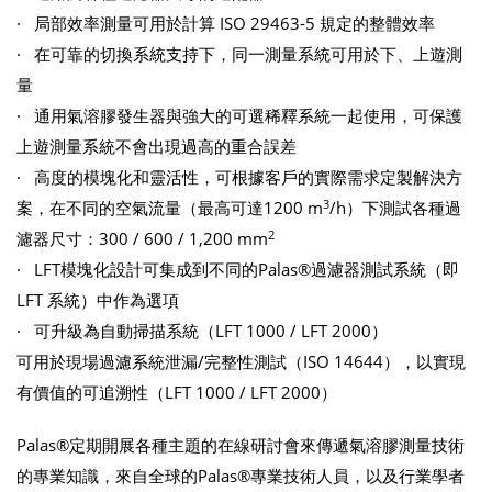
· 局部效率測量可用於計算 ISO 29463-5 規定的整體效率
· 在可靠的切換系統支持下，同一測量系統可用於下、上遊測
量
· 通用氣溶膠發生器與強大的可選稀釋系統一起使用，可保護
上遊測量系統不會出現過高的重合誤差
· 高度的模塊化和靈活性，可根據客戶的實際需求定製解決方
3
案，在不同的空氣流量（最高可達1200 m
/h）下測試各種過
2
濾器尺寸：300 / 600 / 1,200 mm
· LFT模塊化設計可集成到不同的Palas®過濾器測試系統（即
LFT 系統）中作為選項
· 可升級為自動掃描系統（LFT 1000 / LFT 2000）
可用於現場過濾系統泄漏/完整性測試（ISO 14644），以實現
有價值的可追溯性（LFT 1000 / LFT 2000）
Palas®定期開展各種主題的在線研討會來傳遞氣溶膠測量技術
的專業知識，來自全球的Palas®專業技術人員，以及行業學者