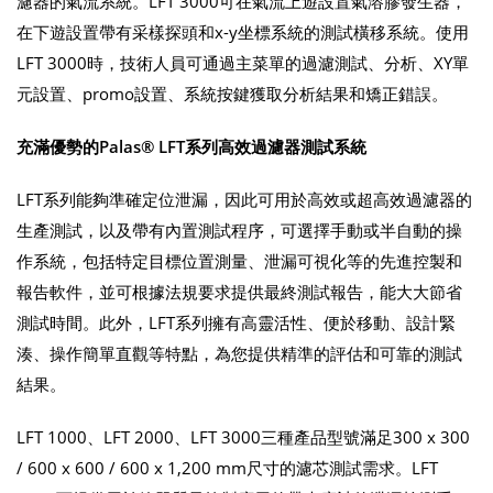
濾器的氣流系統。LFT 3000可在氣流上遊設置氣溶膠發生器，
在下遊設置帶有采樣探頭和x-y坐標系統的測試橫移系統。使用
LFT 3000時，技術人員可通過主菜單的過濾測試、分析、XY單
元設置、promo設置、系統按鍵獲取分析結果和矯正錯誤。
充滿優勢的
Palas® LFT
系列高效過濾器測試
系統
LFT系列能夠準確定位泄漏，因此可用於高效或超高效過濾器的
生產測試，以及帶有內置測試程序，可選擇手動或半自動的操
作系統，包括特定目標位置測量、泄漏可視化等的先進控製和
報告軟件，並可根據法規要求提供最終測試報告，能大大節省
測試時間。此外，LFT系列擁有高靈活性、便於移動、設計緊
湊、操作簡單直觀等特點，為您提供精準的評估和可靠的測試
結果。
LFT 1000、LFT 2000、LFT 3000三種產品型號滿足300 x 300
/ 600 x 600 / 600 x 1,200 mm尺寸的濾芯測試需求。LFT