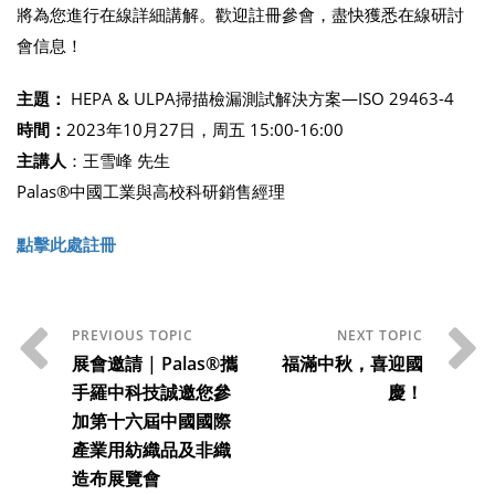
將為您進行在線詳細講解。歡迎註冊參會，盡快獲悉在線研討
會信息！
主題：
HEPA & ULPA掃描檢漏測試解決方案—ISO 29463-4
時間：
2023年10月27日，周五 15:00-16:00
主講人
：王雪峰 先生
Palas®中國工業與高校科研銷售經理
點擊此處註冊
展會邀請 | Palas®攜
福滿中秋，喜迎國
手羅中科技誠邀您參
慶！
加第十六屆中國國際
產業用紡織品及非織
造布展覽會