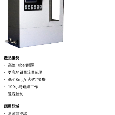
產品優勢
· 高達10bar耐壓
· 更寬的質量流量範圍
3
· 低至8mg/m
穩定發塵
· 100小時連續工作
· 遠程控制
應用領域
· 過濾器測試