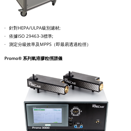
· 針對HEPA/ULPA級別濾材;
· 依據ISO 29463-3標準;
· 測定分級效率及MPPS（即最易透過粒徑）
Promo® 系列氣溶膠粒徑譜儀