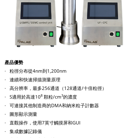
產品優勢
· 粒徑分布從4nm到1,200nm
· 連續和快速掃描測量原理
· 高分辨率，最多256通道（128通道/十倍粒徑）
8
3
· S適用於高達10
顆粒/cm
的濃度
· 可連接其他制造商的DMA和納米粒子計數器
· 圖形顯示測量
· 直觀操作，使用7英寸觸摸屏和GUI
· 集成數據記錄儀