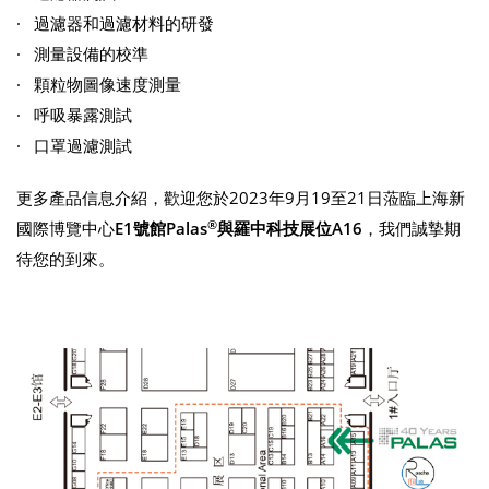
· 過濾器和過濾材料的研發
· 測量設備的校準
· 顆粒物圖像速度測量
· 呼吸暴露測試
· 口罩過濾測試
更多產品信息介紹，歡迎您於2023年9月19至21日蒞臨上海新
®
國際博覽中心
E1號館Palas
與羅中科技展位A16
，我們誠摯期
待您的到來。