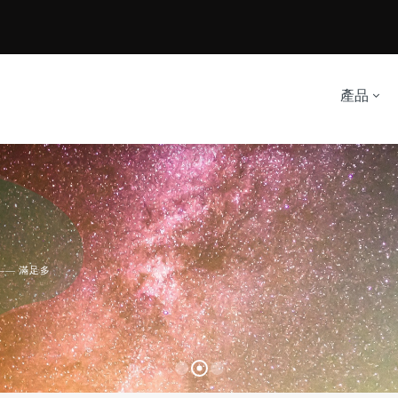
產品
—— 滿足多