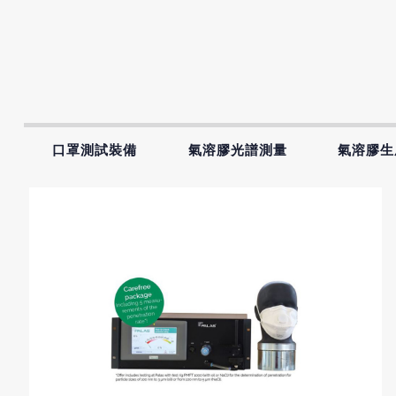
口罩測試裝備
氣溶膠光譜測量
氣溶膠生