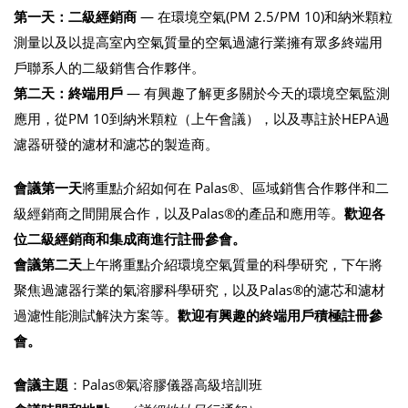
第一天：二級經銷商
— 在環境空氣(PM 2.5/PM 10)和納米顆粒
測量以及以提高室內空氣質量的空氣過濾行業擁有眾多終端用
戶聯系人的二級銷售合作夥伴。
第二天：終端用戶
— 有興趣了解更多關於今天的環境空氣監測
應用，從PM 10到納米顆粒（上午會議），以及專註於HEPA過
濾器研發的濾材和濾芯的製造商。
會議第一天
將重點介紹如何在 Palas®、區域銷售合作夥伴和二
級經銷商之間開展合作，以及Palas®的產品和應用等。
歡迎各
位二級經銷商和集成商進行註冊參會。
會議第二天
上午將重點介紹環境空氣質量的科學研究，下午將
聚焦過濾器行業的氣溶膠科學研究，以及Palas®的濾芯和濾材
過濾性能測試解決方案等。
歡迎有興趣的終端用戶積極註冊參
會。
會議主題
：Palas®氣溶膠儀器高級培訓班