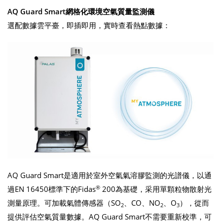
AQ Guard Smart
網格化
環境空氣質量監測儀
選配數據雲平臺，即插即用，實時查看熱點數據：
AQ Guard Smart是適用於室外空氣氣溶膠監測的光譜儀，以通
®
過EN 16450標準下的Fidas
200為基礎，采用單顆粒物散射光
測量原理。可加載氣體傳感器（SO
、CO、NO
、O
），從而
2
2
3
提供評估空氣質量數據。AQ Guard Smart不需要重新校準，可