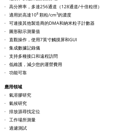
· 高分辨率，多達256通道（128通道/十倍粒徑）
8
3
· 適用於高達10
顆粒/cm
的濃度
· 可連接其他製造商的DMA和納米粒子計數器
· 圖形顯示測量值
· 直觀操作，使用7英寸觸摸屏和GUI
· 集成數據記錄儀
· 支持多種接口和遠程訪問
· 低維護，減少您的運營費用
· 功能可靠
應用領域
· 氣溶膠研究
· 氣候研究
· 排放源尋找定位
· 工作場所測量
· 過濾測試