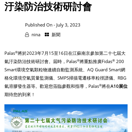
汙染防治技術研討會
Published On -
July 3, 2023
nina
新聞
®
Palas
將於2023年7月15至16日在江蘇南京參加第二十七屆大
®
®
氣汙染防治技術研討會。屆時，Palas
將重點推廣Fidas
200
Smart環境空氣顆粒物連續自動監測系統、AQ Guard Smart網
格化環境空氣質量監測儀、SMPS掃描電遷移率粒徑譜儀、RBG
®
氣溶膠發生器等。歡迎您蒞臨參觀和指導，Palas
將在
A10展位
期待您的到來！