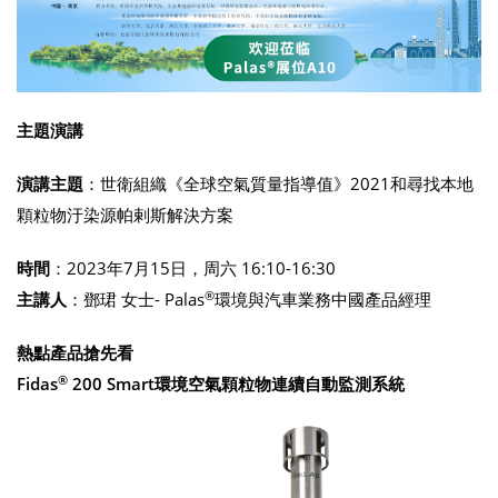
主題演講
演講主題
：世衛組織《全球空氣質量指導值》2021和尋找本地
顆粒物汙染源帕剌斯解決方案
時間
：2023年7月15日，周六 16:10-16:30
®
主講人
：鄧珺 女士- Palas
環境與汽車業務中國產品經理
熱點產品搶先看
®
Fidas
200 Smart環境空氣顆粒物連續自動監測系統