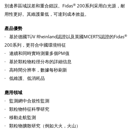
®
別邊界區域誤差和重合錯誤。Fidas
200系列采用白光源，耐
用性更好。其維護量低，可達到成本效益。
產品優勢
®
· 基於德國TÜV Rheinland認證以及英國MCERTS認證的Fidas
200系列，更符合中國環境特征
· 連續和同時實時測量多個PM值
· 基於顆粒物粒徑分布的詳細信息
· 高時間分辨率，數據每秒刷新
· 低維護、低消耗品
應用領域
· 監測網中合規性監測
· 顆粒物特征科學研究
· 移動走航監測
· 顆粒物擴散研究（例如大火，火山）