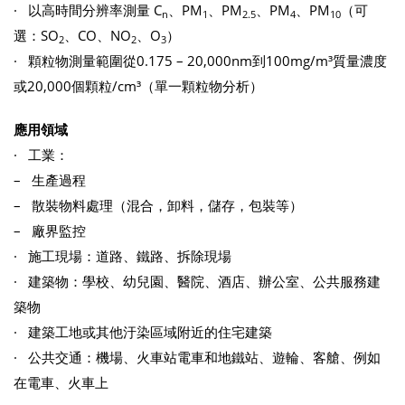
· 以高時間分辨率測量 C
、PM
、PM
、PM
、PM
（可
n
1
2.5
4
10
選：SO
、CO、NO
、O
）
2
2
3
· 顆粒物測量範圍從0.175 – 20,000nm到100mg/m³質量濃度
或20,000個顆粒/cm³（單一顆粒物分析）
應用領域
· 工業：
– 生產過程
– 散裝物料處理（混合，卸料，儲存，包裝等）
– 廠界監控
· 施工現場：道路、鐵路、拆除現場
· 建築物：學校、幼兒園、醫院、酒店、辦公室、公共服務建
築物
· 建築工地或其他汙染區域附近的住宅建築
· 公共交通：機場、火車站電車和地鐵站、遊輪、客艙、例如
在電車、火車上