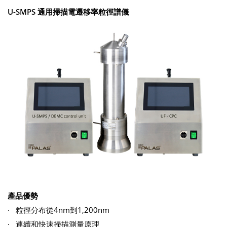
U-SMPS 通用掃描電遷移率粒徑譜儀
產品優勢
· 粒徑分布從4nm到1,200nm
· 連續和快速掃描測量原理