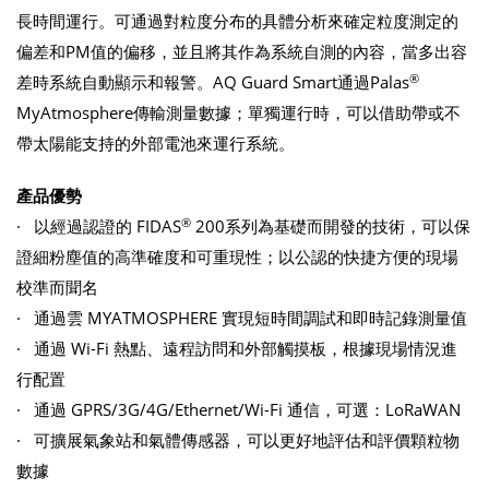
長時間運行。可通過對粒度分布的具體分析來確定粒度測定的
偏差和PM值的偏移，並且將其作為系統自測的內容，當多出容
®
差時系統自動顯示和報警。AQ Guard Smart通過Palas
MyAtmosphere傳輸測量數據；單獨運行時，可以借助帶或不
帶太陽能支持的外部電池來運行系統。
產品優勢
®
· 以經過認證的 FIDAS
200系列為基礎而開發的技術，可以保
證細粉塵值的高準確度和可重現性；以公認的快捷方便的現場
校準而聞名
· 通過雲 MYATMOSPHERE 實現短時間調試和即時記錄測量值
· 通過 Wi-Fi 熱點、遠程訪問和外部觸摸板，根據現場情況進
行配置
· 通過 GPRS/3G/4G/Ethernet/Wi-Fi 通信，可選：LoRaWAN
· 可擴展氣象站和氣體傳感器，可以更好地評估和評價顆粒物
數據