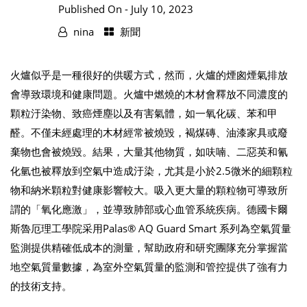
Published On -
July 10, 2023
nina
新聞
火爐似乎是一種很好的供暖方式，然而，火爐的煙囪煙氣排放
會導致環境和健康問題。火爐中燃燒的木材會釋放不同濃度的
顆粒汙染物、致癌煙塵以及有害氣體，如一氧化碳、苯和甲
醛。不僅未經處理的木材經常被燒毀，褐煤磚、油漆家具或廢
棄物也會被燒毀。結果，大量其他物質，如呋喃、二惡英和氰
化氫也被釋放到空氣中造成汙染，尤其是小於2.5微米的細顆粒
物和納米顆粒對健康影響較大。吸入更大量的顆粒物可導致所
謂的「氧化應激」，並導致肺部或心血管系統疾病。德國卡爾
斯魯厄理工學院采用Palas® AQ Guard Smart 系列為空氣質量
監測提供精確低成本的測量，幫助政府和研究團隊充分掌握當
地空氣質量數據，為室外空氣質量的監測和管控提供了強有力
的技術支持。