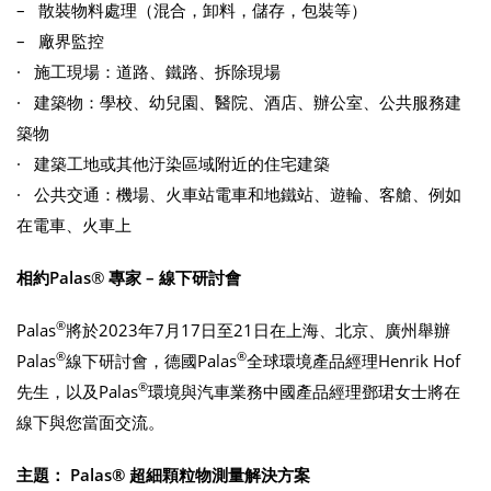
– 散裝物料處理（混合，卸料，儲存，包裝等）
– 廠界監控
· 施工現場：道路、鐵路、拆除現場
· 建築物：學校、幼兒園、醫院、酒店、辦公室、公共服務建
築物
· 建築工地或其他汙染區域附近的住宅建築
· 公共交通：機場、火車站電車和地鐵站、遊輪、客艙、例如
在電車、火車上
相約Palas
®
專家 – 線下研討會
®
Palas
將於2023年7月17日至21日在上海、北京、廣州舉辦
®
®
Palas
線下研討會，德國Palas
全球環境產品經理Henrik Hof
®
先生，以及Palas
環境與汽車業務中國產品經理鄧珺女士將在
線下與您當面交流。
主題：
Palas®
超細顆粒物測量解決方案