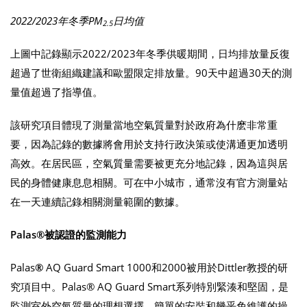
2022/2023年冬季PM
日均值
2.5
上圖中記錄顯示2022/2023年冬季供暖期間，日均排放量反復
超過了世衛組織建議和歐盟限定排放量。90天中超過30天的測
量值超過了指導值。
該研究項目體現了測量當地空氣質量對於政府為什麽非常重
要，因為記錄的數據將會用於支持行政決策或使溝通更加透明
高效。在居民區，空氣質量需要被更充分地記錄，因為這與居
民的身體健康息息相關。可在中小城市，通常沒有官方測量站
在一天連續記錄相關測量範圍的數據。
Palas®
被認證的監測能力
Palas
®
AQ Guard Smart 1000和2000被用於Dittler教授的研
究項目中。Palas® AQ Guard Smart系列特別緊湊和堅固，是
監測室外空氣質量的理想選擇。簡單的安裝和幾乎免維護的操