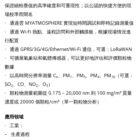
保證細粉塵值的高準確度和可重現性；以公認的快捷方便的現
場校準而聞名
· 通過雲 MYATMOSPHERE 實現短時間調試和即時記錄測量值
· 通過 Wi-Fi 熱點、遠程訪問和外部觸摸板，根據現場情況進
行配置
· 通過 GPRS/3G/4G/Ethernet/Wi-Fi 通信，可選：LoRaWAN
· 可擴展氣象站和氣體傳感器，可以更好地評估和評價顆粒物
數據
· 以高時間分辨率測量 C
、PM
、PM
、PM
、PM
（可選：
n
1
5
4
10
SO
、CO、NO
、O
）
2
2
3
· 顆粒物測量範圍從 0.175 – 20,000 nm 到 100 mg/m³ 質量
濃度或 20000 個顆粒/cm³（單一顆粒物分析）
應用領域
· 工業：
– 生產過程