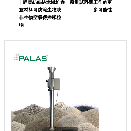
| 靜電紡絲納米纖維過
擬測試科研工作的更
濾材料可防範生物或
多可能性
非生物空氣傳播顆粒
物