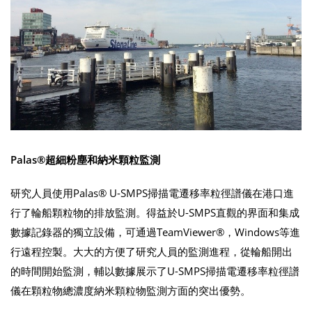
Palas®超細粉塵和納米顆粒監測
研究人員使用Palas® U-SMPS掃描電遷移率粒徑譜儀在港口進
行了輪船顆粒物的排放監測。得益於U-SMPS直觀的界面和集成
數據記錄器的獨立設備，可通過TeamViewer®，Windows等進
行遠程控製。大大的方便了研究人員的監測進程，從輪船開出
的時間開始監測，輔以數據展示了U-SMPS掃描電遷移率粒徑譜
儀在顆粒物總濃度納米顆粒物監測方面的突出優勢。