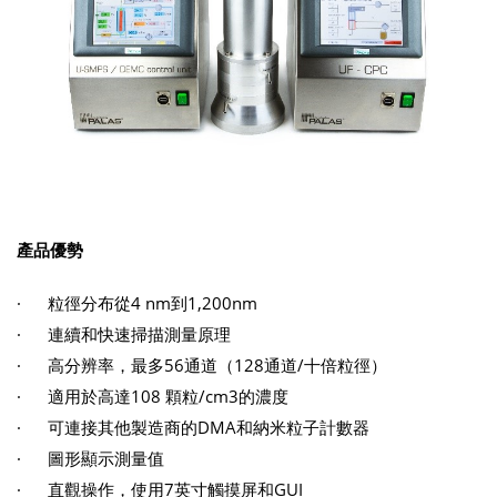
產品優勢
· 粒徑分布從4 nm到1,200nm
· 連續和快速掃描測量原理
· 高分辨率，最多56通道（128通道/十倍粒徑）
· 適用於高達108 顆粒/cm3的濃度
· 可連接其他製造商的DMA和納米粒子計數器
· 圖形顯示測量值
· 直觀操作，使用7英寸觸摸屏和GUI