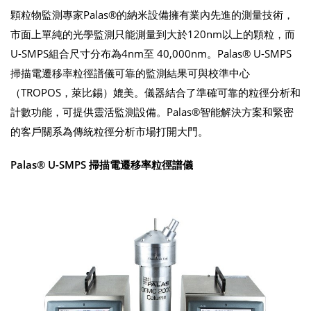
顆粒物監測專家Palas®的納米設備擁有業內先進的測量技術，
市面上單純的光學監測只能測量到大於120nm以上的顆粒，而
U-SMPS組合尺寸分布為4nm至 40,000nm。Palas® U-SMPS
掃描電遷移率粒徑譜儀可靠的監測結果可與校準中心
（TROPOS，萊比錫）媲美。儀器結合了準確可靠的粒徑分析和
計數功能，可提供靈活監測設備。Palas®智能解決方案和緊密
的客戶關系為傳統粒徑分析市場打開大門。
Palas® U-SMPS 掃描電遷移率粒徑譜儀