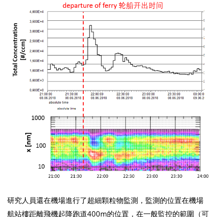
研究人員還在機場進行了超細顆粒物監測，監測的位置在機場
航站樓距離飛機起降跑道400m的位置，在一般監控的範圍（可