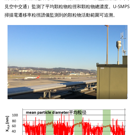
見空中交通）監測了平均顆粒物粒徑和顆粒物總濃度。U-SMPS
掃描電遷移率粒徑譜儀監測到的顆粒物活動範圍可追溯。