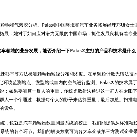
颗粒物和气溶胶分析。Palas®中国环境和汽车业务拓展经理邓珺女士
拓展，她对于如何应对潜力无限的中国市场，抓住发展良机有着专
汽车领域的业务发展，能否介绍一下
Palas®
主打的产品和技术是什么
描电迁移率等方法检测颗粒物粒径分布和浓度。在单颗粒计数光谱法技
针对固定环境监测站点、微型站或室内的空气进行监测。Palas®的技术属
说：如果要测算一群人的重量，传统光散射法通过这一群人在太阳
群人一个个通过，根据每个人的影子来估算重量，最后加总。扫描
的设备。
系统，也就是汽车颗粒物数量测量系统的校正。我们能提供从标准颗
P系统的各个环节。我们的解决方案可为各大车企或第三方测试企业