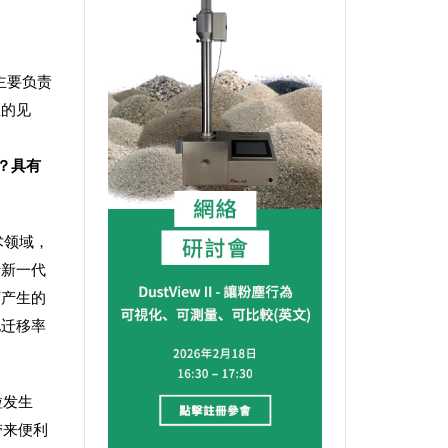
主要负责
业的见
？具有
术领域，
于新一代
下产生的
电迁移率
粒发生
带来便利