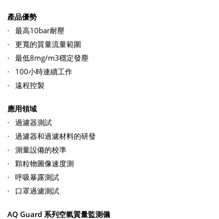
產品優勢
· 最高10bar耐壓
· 更寬的質量流量範圍
· 最低8mg/m3穩定發塵
· 100小時連續工作
· 遠程控製
應用領域
· 過濾器測試
· 過濾器和過濾材料的研發
· 測量設備的校準
· 顆粒物圖像速度測
· 呼吸暴露測試
· 口罩過濾測試
AQ Guard 系列空氣質量監測儀