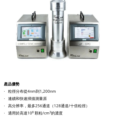
產品優勢
· 粒徑分布從4nm到1,200nm
· 連續和快速掃描測量原
· 高分辨率，最多256通道（128通道/十倍粒徑）
8
3
· 適用於高達10
顆粒/cm
的濃度