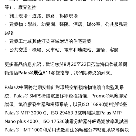
等）、廠界監控
· 施工現場：道路、鐵路、拆除現場
· 建築物：學校、幼兒園、醫院、酒店、辦公室、公共服務建
築物
· 建築工地或其他汙染區域附近的住宅建築
· 公共交通：機場、火車站、電車和地鐵站、遊輪、客艙
更多產品信息介紹，歡迎您於8月20至22日蒞臨海口魯能希爾
頓酒店
Palas®
展位
A11
參觀指導，我們期待您的到來。
Palas®中國將定期安排針對環境空氣顆粒物連續自動監測系
統、Palas® SMPS掃描電遷移率粒徑譜儀、Promo®氣溶膠光
譜儀、氣溶膠發生器和稀釋系統，以及ISO 16890濾料測試臺
Palas® MFP 3000 G、ISO 29463-3濾料測試臺Palas MFP
Nano plus 4000、ISO 17536油霧分離器分級過濾效率測試臺
Palas® HMT 1000和采用光散射法的粒徑分布監測系統等解決