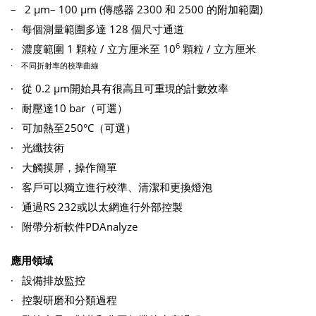
– 2 μm– 100 μm (傳感器 2300 和 2500 的附加範圍)
· 每個測量範圍多達 128 個尺寸通道
6
· 濃度範圍 1 顆粒 / 立方厘米至 10
顆粒 / 立方厘米
· 不同折射率的校準曲線
· 從 0.2 μm開始具有很高且可重現的計數效率
· 耐壓達10 bar（可選）
· 可加熱至250°C（可選）
· 光纖技術
· 大觸摸屏，操作簡單
· 客戶可以獨立進行校準、清潔和更換燈泡
· 通過RS 232或以太網進行外部控製
· 附帶分析軟件PDAnalyze
應用領域
· 設備排放監控
· 控製研磨和分類過程