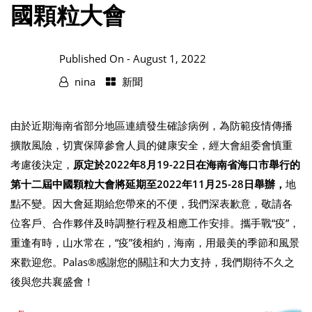
國顆粒大會
Published On -
August 1, 2022
nina
新聞
由於近期海南省部分地區連續發生確診病例，為防範疫情傳播
擴散風險，切實保障參會人員的健康安全，經大會組委會慎重
考慮後決定，
原定於2022年8月19-22日在海南省海口市舉行的
第十二屆中國顆粒大會將延期至2022年11月25-28日舉辦，
地
點不變。因大會延期給您帶來的不便，我們深表歉意，敬請各
位客戶、合作夥伴及時調整行程及相應工作安排。攜手戰“疫”，
重逢有時，山水常在，“疫”後相約，海南，用最美的季節和風景
來歡迎您。Palas®感謝您的關註和大力支持，我們期待不久之
後與您共襄盛會！