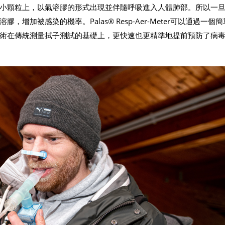
小顆粒上，以氣溶膠的形式出現並伴隨呼吸進入人體肺部。所以一
加被感染的機率。Palas® Resp-Aer-Meter可以通過一個
術在傳統測量拭子測試的基礎上，更快速也更精準地提前預防了病