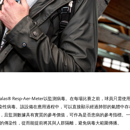
las® Resp-Aer-Meter以監測病毒。在每場比賽之前，球員只需使用R
存在傳染性病毒。該設備在應用過程中，可以直接顯示經過肺部的氣體中存
，且監測數據具有實質的參考價值，可作為是否患病的參考指標。
的傳染性，從而能提前將其與人群隔離，避免病毒大範圍傳播。