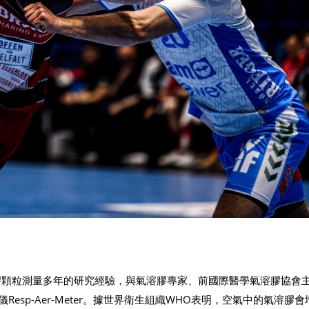
溶膠顆粒測量多年的研究經驗，與氣溶膠專家、前國際醫學氣溶膠協會
霧儀Resp-Aer-Meter。據世界衛生組織WHO表明，空氣中的氣溶膠