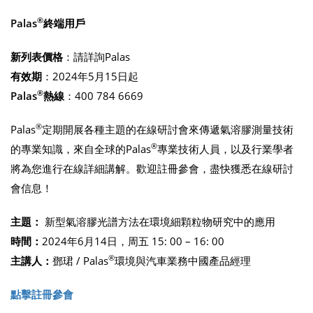
®
Palas
終端用戶
新列表價格
：請詳詢Palas
有效期
：2024年5月15日起
®
Palas
熱線
：400 784 6669
®
Palas
定期開展各種主題的在線研討會來傳遞氣溶膠測量技術
®
的專業知識，來自全球的Palas
專業技術人員，以及行業學者
將為您進行在線詳細講解。歡迎註冊參會，盡快獲悉在線研討
會信息！
主題：
新型氣溶膠光譜方法在環境細顆粒物研究中的應用
時間：
2024年6月14日，周五 15: 00 – 16: 00
®
主講人：
鄧珺 / Palas
環境與汽車業務中國產品經理
點擊註冊參會