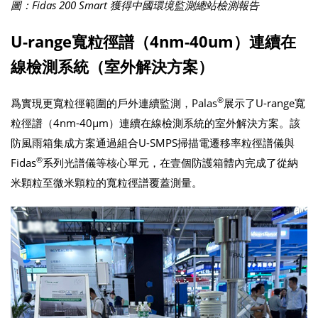
圖：Fidas 200 Smart 獲得中國環境監測總站檢測報告
U-range寬粒徑譜（4nm-40um）連續在
線檢測系統（室外解決方案）
®
爲實現更寬粒徑範圍的戶外連續監測，Palas
展示了U-range寬
粒徑譜（4nm-40μm）連續在線檢測系統的室外解決方案。該
防風雨箱集成方案通過組合U-SMPS掃描電遷移率粒徑譜儀與
®
Fidas
系列光譜儀等核心單元，在壹個防護箱體內完成了從納
米顆粒至微米顆粒的寬粒徑譜覆蓋測量。