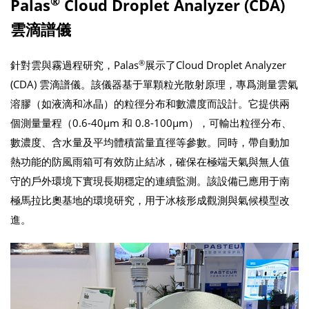
®
Palas
Cloud Droplet Analyzer (CDA)
雲滴譜儀
®
針對雲與霧過程研究，Palas
展示了Cloud Droplet Analyzer
(CDA) 雲滴譜儀。該儀器基于單顆粒光散射原理，專爲測量雲氣
溶膠（如液滴和冰晶）的粒徑分布和數濃度而設計。它提供兩
個測量量程（0.6-40μm 和 0.8-100μm），可輸出粒徑分布、
數濃度、含水量及平均體積當量直徑等參數。同時，帶自動加
熱功能的防風雨箱可有效防止結冰，確保在極端天氣與無人值
守的戶外環境下實現長期穩定的連續監測。該設備已應用于南
極馬拉比奧基地的環境研究，用于冰核形成觀測與氣候模型改
進。