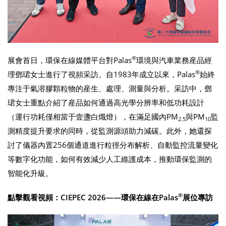
®
展會首日，環保在線媒體平台對Palas
環境與汽車業務産品經
®
理鄧珺女士進行了視頻采訪。自1983年成立以來，Palas
始終
專注于氣溶膠顆粒物的産生、處理、測量與分析。采訪中，鄧
珺女士重點介紹了産品如何通過高光學分辨率和低功耗設計
（運行功耗僅相當于壹盞白熾燈），在滿足國內PM
與PM
監
2.5
10
測精度提升要求的同時，從監測源頭助力減碳。此外，她還探
討了儀器內置256個通道進行粒徑分布解析、自動監控流量變化
等數字化功能，如何有效減少人工維護成本，推動環保監測的
智能化升級。
®
點擊觀看視頻：CIEPEC 2026——環保在線在Palas
展位專訪