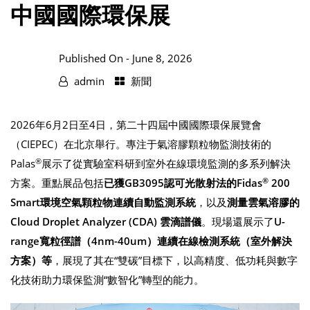
中國國際環保展
Published On -
June 8, 2026
admin
新聞
2026年6月2日至4日，第二十四屆中國國際環保展覽會
（CIEPEC）在北京舉行。專注于氣溶膠顆粒物監測技術的
®
Palas
展示了從實驗室科研到室外在線環境監測的多系列解決
®
方案。重點展品包括
已獲GB3095認可光散射法的Fidas
200
Smart環境空氣顆粒物連續自動監測系統
，以及
測量雲氣溶膠的
Cloud Droplet Analyzer (CDA) 雲滴譜儀
。現場還展示了
U-
range寬粒徑譜（4nm-40um）連續在線檢測系統（室外解決
方案）等
，展現了其在“雙碳”目標下，以高精度、低功耗與數字
化技術助力環保監測“數智化”轉型的能力。