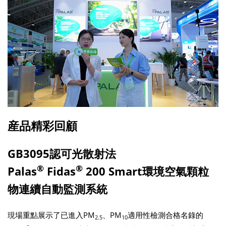
産品精彩回顧
GB3095認可光散射法
®
®
Palas
Fidas
200 Smart環境空氣顆粒
物連續自動監測系統
現場重點展示了已進入PM
、PM
適用性檢測合格名錄的
2.5
10