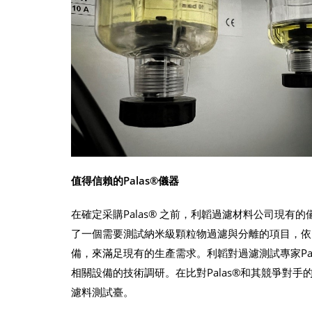
值得信賴的Palas®儀器
在確定采購Palas® 之前，利韜過濾材料公司現
了一個需要測試納米級顆粒物過濾與分離的項目，依照EN 
備，來滿足現有的生產需求。利韜對過濾測試專家Pal
相關設備的技術調研。在比對Palas®和其競爭對手的設備能力
濾料測試臺。