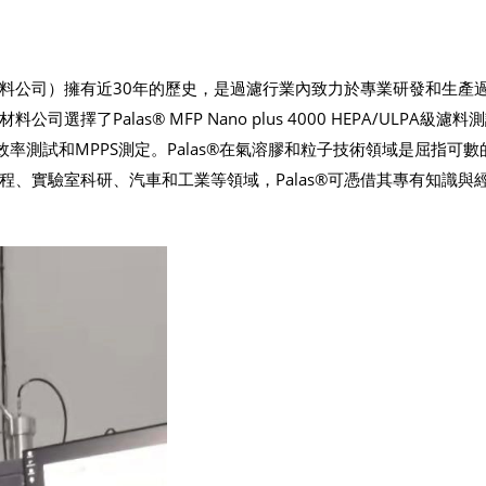
料公司）擁有近30年的歷史，是過濾行業內致力於專業研發和生產
了Palas® MFP Nano plus 4000 HEPA/ULPA級濾料
材的分級效率測試和MPPS測定。Palas®在氣溶膠和粒子技術領域是屈指可
、實驗室科研、汽車和工業等領域，Palas®可憑借其專有知識與