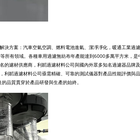
解決方案：汽車空氣空調、燃料電池進氣、潔凈凈化，暖通工業過
場等所有領域。各種車用過濾無紡布年產能達到6000多萬平方米，是
名的濾材供應商，利韜過濾材料公司與國內外眾多知名過濾器品牌
，利韜過濾材料公司亟需精確、可靠的測試儀器對產品性能評價與
精良的品質貫穿於產品研發與生產的始終。