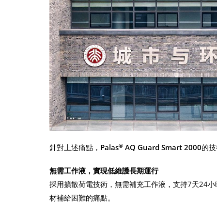
®
針對上述痛點，
Palas
AQ Guard Smart 2000
的技
無需工作液，實現低維護長期運行
採用擴散荷電技術，無需補充工作液，支持7天24
材補給困難的痛點。