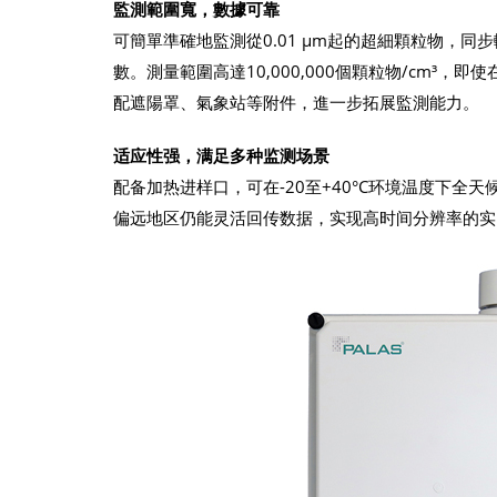
監測範圍寬，數據可靠
可簡單準確地監測從0.01 μm起的超細顆粒物，同
數。測量範圍高達10,000,000個顆粒物/cm
配遮陽罩、氣象站等附件，進一步拓展監測能力。
适应性强，满足多种监测场景
配备加热进样口，可在-20至+40°C环境温度下全天
偏远地区仍能灵活回传数据，实现高时间分辨率的实