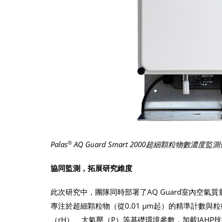
®
Palas
AQ Guard Smart 2000超細顆粒物數濃度監
協同監測，拓展研究維度
此次研究中，團隊同時部署了AQ Guard室內空氣質量監測儀，
專注於超細顆粒物（從0.01 μm起）的精準計數與粒徑
（rH）、大氣壓（P）等基礎環境參數，加載IAHP技術