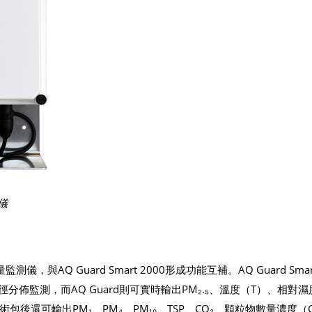
測儀
與AQ Guard Smart 2000形成功能互補。AQ Guard Smart
分佈監測，而AQ Guard則可實時輸出PM₂.₅、溫度（T）、相對濕
包後還可輸出PM₁、PM₄、PM₁₀、TSP、CO₂、顆粒物數量濃度（