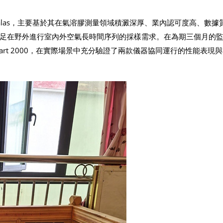
las，主要基於其在氣溶膠測量領域積澱深厚、業內認可度高、數據
足在野外進行室內外空氣長時間序列的採樣需求。在為期三個月的
 Smart 2000，在實際場景中充分驗證了兩款儀器協同運行的性能表現