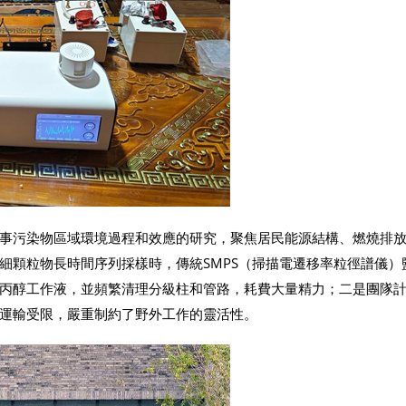
事污染物區域環境過程和效應的研究，聚焦居民能源結構、燃燒排
細顆粒物長時間序列採樣時，傳統SMPS（掃描電遷移率粒徑譜儀）
丙醇工作液，並頻繁清理分級柱和管路，耗費大量精力；二是團隊
運輸受限，嚴重制約了野外工作的靈活性。