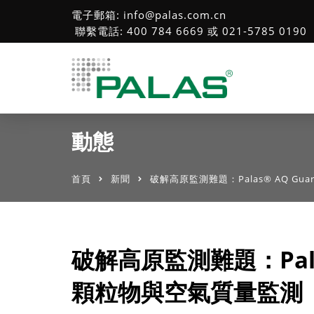
電子郵箱: info@palas.com.cn
聯繫電話: 400 784 6669 或 021-5785 0190
動態
首頁
新聞
破解高原監測難題：Palas® AQ 
破解高原監測難題：Pala
顆粒物與空氣質量監測