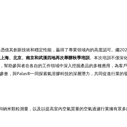
儀器憑借其創新技術和穩定性能，贏得了專業領域內的高度認可。繼202
在上海、北京、南京和武漢四地再次舉辦秋季培訓
。本次培訓不僅深
，幫助參與者在各自的工作領域中深入挖掘產品的多種應用，為客
會，與Palas®一同探索氣溶膠科技的深層潛力，共同促進行業的
M 10)和納米顆粒測量，以及以提高室內空氣質量的空氣過濾行業擁有眾