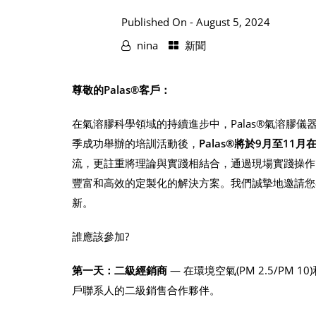
Published On -
August 5, 2024
nina
新聞
尊敬的Palas®
客戶：
在氣溶膠科學領域的持續進步中，Palas®氣溶膠
季成功舉辦的培訓活動後，
Palas®
將於9
月至11
月
流，更註重將理論與實踐相結合，通過現場實踐操作
豐富和高效的定製化的解決方案。我們誠摯地邀請您參
新。
誰應該參加?
第一天：二級經銷商
— 在環境空氣(PM 2.5/P
戶聯系人的二級銷售合作夥伴。