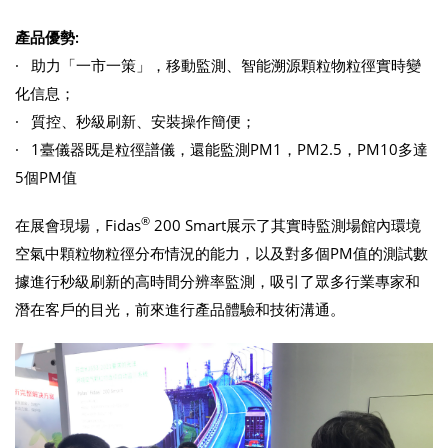
產品優勢:
· 助力「一市一策」，移動監測、智能溯源顆粒物粒徑實時變
化信息；
· 質控、秒級刷新、安裝操作簡便；
· 1臺儀器既是粒徑譜儀，還能監測PM1，PM2.5，PM10多達
5個PM值
®
在展會現場，Fidas
200 Smart展示了其實時監測場館內環境
空氣中顆粒物粒徑分布情況的能力，以及對多個PM值的測試數
據進行秒級刷新的高時間分辨率監測，吸引了眾多行業專家和
潛在客戶的目光，前來進行產品體驗和技術溝通。