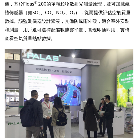
®
儀，基於Fidas
200的單顆粒物散射光測量原理，並可加載氣
體傳感器（如SO
、CO、NO
、O
），從而提供評估空氣質量
2
2
3
數據。該監測儀器設計緊湊，具備防風雨外殼，適合室外安裝
和測量。用戶還可選擇配備數據雲平臺，實現即插即用，實時
查看空氣質量熱點數據。