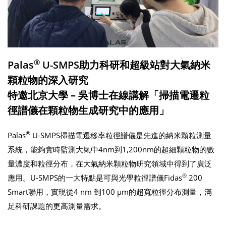
®
Palas
U-SMPS
助力科研和超級站對大氣納米
顆粒物的深入研究
特邀北京大學 – 吳博士在線講解「掃描電遷粒
徑譜儀在顆粒物生成研究中的應用」
®
Palas
U-SMPS掃描電遷移率粒徑譜儀是先進的納米顆粒測量
系統，能夠實時監測大氣中4nm到1,200nm的超細顆粒物的數
量濃度和粒徑分布，在大氣納米顆粒物研究領域中得到了廣泛
®
應用。U-SMPS的一大特點是可與光學粒徑譜儀Fidas
200
Smart聯用，實現從4 nm 到100 μm的超寬粒徑分布測量，滿
足科研課題的更高測量需求。