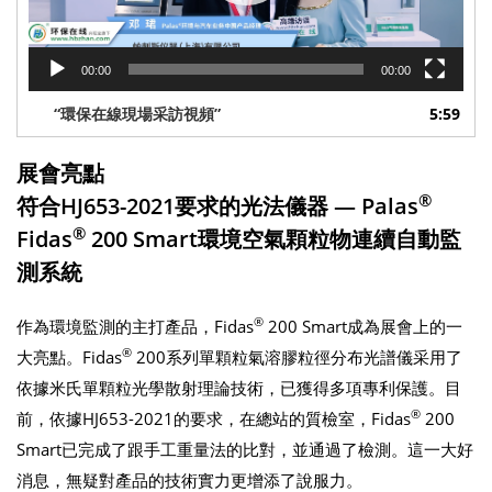
00:00
00:00
“環保在線現場采訪視頻”
5:59
展會亮點
®
符合
HJ653-2021
要求的光法儀器
— Palas
®
Fidas
200 Smart
環境空氣顆粒物連續自動監
測系統
®
作為環境監測的主打產品，Fidas
200 Smart成為展會上的一
®
大亮點。Fidas
200系列單顆粒氣溶膠粒徑分布光譜儀采用了
依據米氏單顆粒光學散射理論技術，已獲得多項專利保護。目
®
前，依據HJ653-2021的要求，在總站的質檢室，Fidas
200
Smart已完成了跟手工重量法的比對，並通過了檢測。這一大好
消息，無疑對產品的技術實力更增添了說服力。