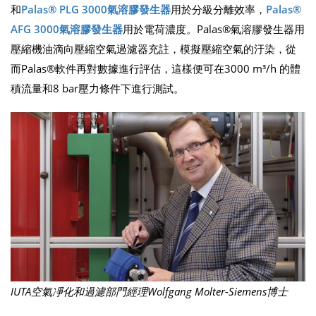
和
Palas® PLG 3000氣溶膠發生器
用於分級分離效率，
Palas®
AFG 3000氣溶膠發生器
用於電荷濃度。Palas®氣溶膠發生器用
壓縮機油滴向壓縮空氣過濾器充註，模擬壓縮空氣的汙染，從
而Palas®軟件再對數據進行評估，這樣便可在3000 m³/h 的體
積流量和8 bar壓力條件下進行測試。
IUTA空氣凈化和過濾部門經理Wolfgang Molter-Siemens博士