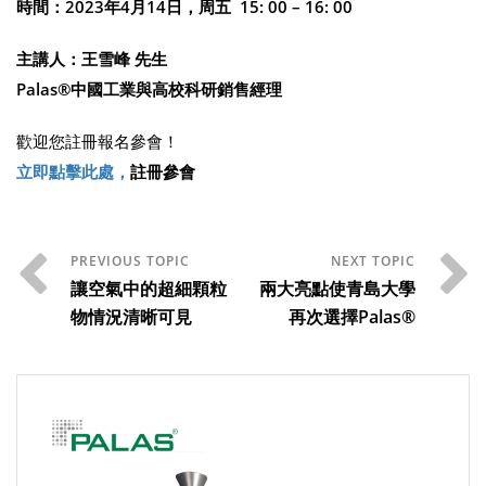
時間：
2023
年
4
月
14
日，周五
15: 00 – 16: 00
主講人：王雪峰
先生
Palas®
中國工業與高校科研銷售經理
歡迎您註冊報名參會！
立即點擊此處，
註冊參會
讓空氣中的超細顆粒
兩大亮點使青島大學
物情況清晰可見
再次選擇Palas®