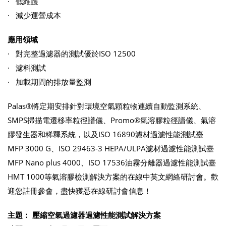
· 低維護
· 減少運營成本
應用領域
· 對完整過濾器的測試優於ISO 12500
· 濾料測試
· 加載期間的排放量監測
Palas®將定期安排針對環境空氣顆粒物連續自動監測系統、
SMPS掃描電遷移率粒徑譜儀、Promo®氣溶膠粒徑譜儀、氣溶
膠發生器和稀釋系統，以及ISO 16890濾材過濾性能測試臺
MFP 3000 G、ISO 29463-3 HEPA/ULPA濾材過濾性能測試臺
MFP Nano plus 4000、ISO 17536油霧分離器過濾性能測試臺
HMT 1000等氣溶膠檢測解決方案的在線中英文網絡研討會。歡
迎您註冊參會，盡快獲悉在線研討會信息！
主題：
壓縮空氣過濾器過濾性能測試解決方案