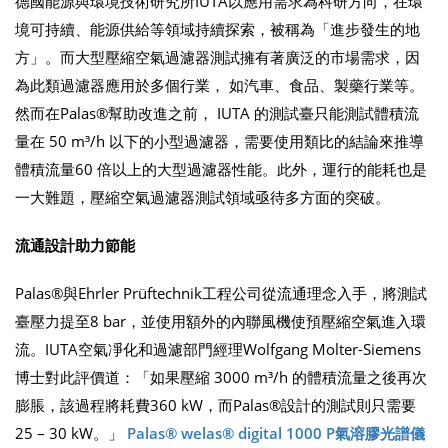
德國能源與環境技術研究所IUTA以應用需求為科研方向，在環
境可持續、能源供給等領域持續探索，被稱為「進步發生的地
方」。而大型壓縮空氣過濾器測試擁有著廣泛的市場需求，因
為此類過濾器應用於多個行業， 如汽車、食品、製藥行業等。
然而在Palas®幫助改進之前， IUTA 的測試臺只能測試體積流
量在 50 m³/h 以下的小型過濾器，需要使用類比的結論來推導
體積流量60 倍以上的大型過濾器性能。此外，運行的能耗也是
一大難題，壓縮空氣過濾器測試領域亟待多方面的突破。
流通設計助力節能
Palas®與Ehrler Prüftechnik工程公司從流通理念入手，將測試
臺壓力提至8 bar，並使用額外的內聯風機使預壓縮空氣進入環
流。IUTA空氣凈化和過濾部門經理Wolfgang Molter-Siemens
博士對此評價道：「如果壓縮 3000 m³/h 的體積流量之後再次
膨脹，該過程將耗費360 kW，而Palas®設計的測試則只需要
25 – 30 kW。」
Palas® welas® digital 1000 P
氣溶膠光譜儀