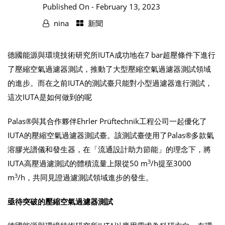
Published On -
February 13, 2023
nina
新聞
德國能源與環境技術研究所IUTA成功地在7 bar超壓條件下進行
了壓縮空氣過濾器測試，推動了大型壓縮空氣過濾器測試領域
的進步。而在之前IUTA的測試臺只能對小型過濾器進行測試，
這次IUTA是如何做到的呢
Palas®與其合作夥伴Ehrler Prüftechnik工程公司一起優化了
IUTA的壓縮空氣過濾器測試臺。該測試臺使用了Palas®多款氣
溶膠光譜儀和發生器，在「流通設計助力節能」的理念下，將
3
IUTA高壓過濾測試的體積流量上限從50 m
/h提至3000
3
m
/h，共同見證過濾測試領域進步的發生。
亟待突破的壓縮空氣過濾器測試