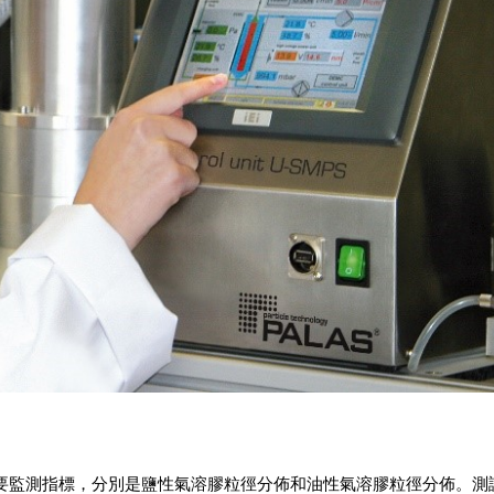
要監測指標，分別是鹽性氣溶膠粒徑分佈和油性氣溶膠粒徑分佈。測