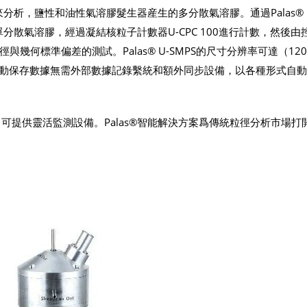
徑譜儀來分析，鹽性和油性氣溶膠髮生器産生的多分散氣溶膠。通過Palas® 
分散氣溶膠，經過凝結核粒子計數器U-CPC 100進行計數，然後由
何標準偏差的測試。Palas® U-SMPS的尺寸分辨率可達（120
一鍵自動保存數據無需外部數據記錄繫統和額外同步設備，以各種形式自
，可提供靈活監測設備。Palas®智能解決方案爲傳統粒徑分析市場打