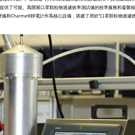
提供了可能。爲開展口罩顆粒物過濾效率測試儀的校準服務和凝聚
徑譜儀和Charme®靜電計作爲核心設備，搭建了用於“口罩顆粒物過濾