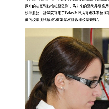
微米的超寬顆粒物粒徑監測，爲未來的繫統昇級應用
校準服務，計量院選用了Palas® 掃描電遷移率粒
儀的校準測試繫統”和“凝聚核計數器校準繫統”。