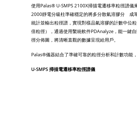
使用Palas® U-SMPS 2100X掃描電遷移率粒
2000靜電分級柱準確穩定的將多分散氣溶膠分離成單
統計並輸出粒徑譜，實現對樣品氣溶膠的計數中位粒徑與幾
倍粒徑），通過使用繫統軟件PDAnalyze，能
徑分佈圖，將清晰直觀的數據呈現給用戶。
Palas®儀器結合了準確可靠的粒徑分析和計數功能
U-SMPS 掃描電遷移率粒徑譜儀