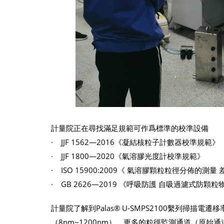
計量院正在尋找滿足規範可作爲標準的校準設備
· JJF 1562—2016《凝結核粒子計數器校準規範》
· JJF 1800—2020《氣溶膠光度計校準規範》
· ISO 15900:2009《 氣溶膠顆粒粒徑分佈的測
· GB 2626—2019 《呼吸防護 自吸過濾式防
計量院了解到Palas® U-SMPS2100繫列掃
（8nm~1200nm），更多的粒徑監測通道（原始