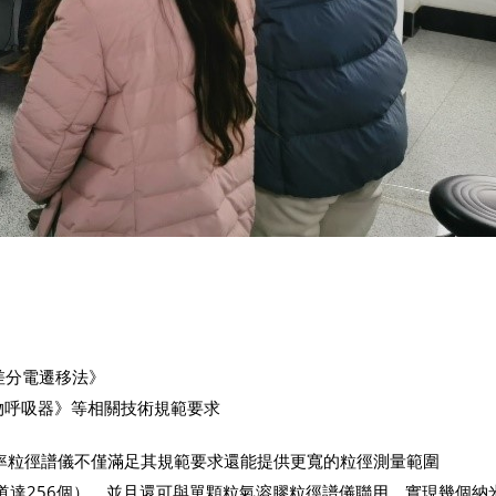
量 差分電遷移法》
顆粒物呼吸器》等相關技術規範要求
描電遷移率粒徑譜儀不僅滿足其規範要求還能提供更寬的粒徑測量範圍
通道達256個）。並且還可與單顆粒氣溶膠粒徑譜儀聯用，實現幾個納米