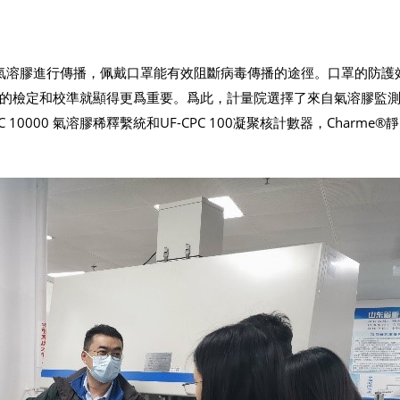
中的氣溶膠進行傳播，佩戴口罩能有效阻斷病毒傳播的途徑。口罩的防護
的檢定和校準就顯得更爲重要。爲此，計量院選擇了來自氣溶膠監
DC 10000 氣溶膠稀釋繫統和UF-CPC 100凝聚核計數器，Charme®