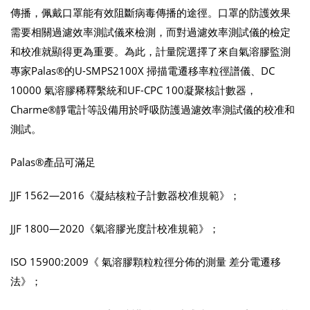
傳播，佩戴口罩能有效阻斷病毒傳播的途徑。口罩的防護效果
需要相關過濾效率測試儀來檢測，而對過濾效率測試儀的檢定
和校准就顯得更為重要。為此，計量院選擇了來自氣溶膠監測
專家Palas®的U-SMPS2100X 掃描電遷移率粒徑譜儀、DC
10000 氣溶膠稀釋繫統和UF-CPC 100凝聚核計數器，
Charme®靜電計等設備用於呼吸防護過濾效率測試儀的校准和
測試。
Palas®產品可滿足
JJF 1562—2016《凝結核粒子計數器校准規範》；
JJF 1800—2020《氣溶膠光度計校准規範》；
ISO 15900:2009《 氣溶膠顆粒粒徑分佈的測量 差分電遷移
法》；