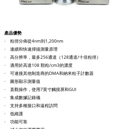
產品優勢
· 粒徑分佈從4nm到1,200nm
· 連續和快速掃描測量原理
· 高分辨率，最多256通道（128通道/十倍粒徑）
· 適用於高達108 顆粒/cm3的濃度
· 可連接其他制造商的DMA和納米粒子計數器
· 圖形顯示測量值
· 直觀操作，使用7英寸觸摸屏和GUI
· 集成數據記錄儀
· 支持多種接口和遠程訪問
· 低維護
· 功能可靠