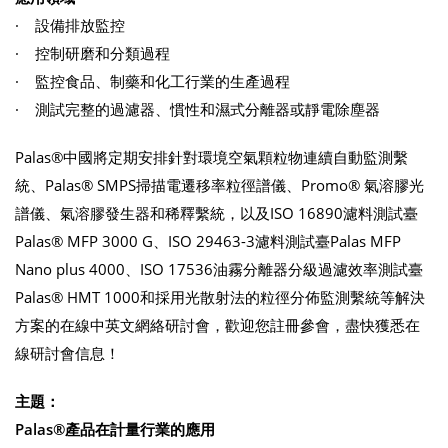
· 設備排放監控
· 控制研磨和分類過程
· 監控食品、制藥和化工行業的生產過程
· 測試完整的過濾器、慣性和濕式分離器或靜電除塵器
Palas®中國將定期安排針對環境空氣顆粒物連續自動監測繫
統、Palas® SMPS掃描電遷移率粒徑譜儀、Promo® 氣溶膠光
譜儀、氣溶膠發生器和稀釋繫統，以及ISO 16890濾料測試臺
Palas® MFP 3000 G、ISO 29463-3濾料測試臺Palas MFP
Nano plus 4000、ISO 17536油霧分離器分級過濾效率測試臺
Palas® HMT 1000和採用光散射法的粒徑分佈監測繫統等解決
方案的在線中英文網絡研討會，歡迎您註冊參會，盡快獲悉在
線研討會信息！
主題：
Palas®產品在計量行業的應用