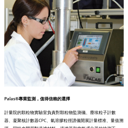
Palas®專業監測，值得信賴的選擇
計量院的顆粒物實驗室負責對顆粒物監測儀、塵埃粒子計數
器、凝聚核計數器CPC、氣溶膠粒徑譜儀開展計量標准、量值溯