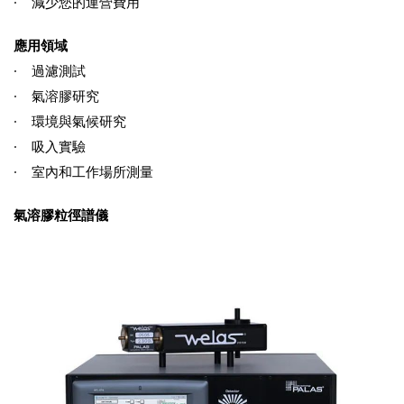
· 減少您的運營費用
應用領域
· 過濾測試
· 氣溶膠研究
· 環境與氣候研究
· 吸入實驗
· 室內和工作場所測量
氣溶膠粒徑譜儀