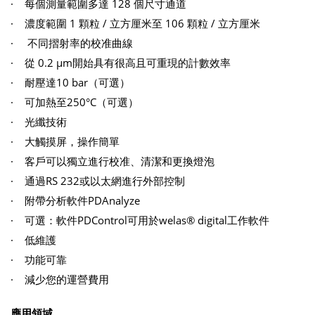
· 每個測量範圍多達 128 個尺寸通道
· 濃度範圍 1 顆粒 / 立方厘米至 106 顆粒 / 立方厘米
· 不同摺射率的校准曲線
· 從 0.2 μm開始具有很高且可重現的計數效率
· 耐壓達10 bar（可選）
· 可加熱至250°C（可選）
· 光纖技術
· 大觸摸屏，操作簡單
· 客戶可以獨立進行校准、清潔和更換燈泡
· 通過RS 232或以太網進行外部控制
· 附帶分析軟件PDAnalyze
· 可選：軟件PDControl可用於welas® digital工作軟件
· 低維護
· 功能可靠
· 減少您的運營費用
應用領域