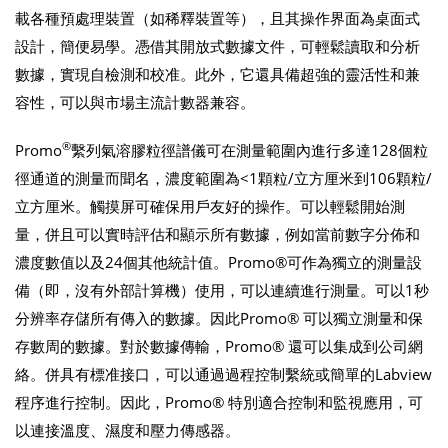
載各種預處理裝置（如稀釋裝置等），且其操作界面為桌面式
設計，簡便易學。憑借其開放式數據文件，可輕鬆讀取和分析
數據，實現自檢測和校准。此外，它還具備超強的靈活性和兼
容性，可以與市場主流計數器兼容。
®
Promo
繫列氣溶膠粒徑譜儀可在測量範圍內進行多達128個粒
徑通道的測量而聞名，濃度範圍為<1顆粒/立方厘米到106顆粒/
立方厘米。觸摸屏可確保用戶友好的操作。可以輕鬆開始測
量，併且可以實時評估和顯示所有數據，例如當前數字分佈和
濃度數值以及24個其他統計值。Promo®可作為獨立的測量設
備（即，沒有外部計算機）使用，可以連續進行測量。可以1秒
分辨率存儲所有傳入的數據。因此Promo® 可以獨立測量和保
存數周的數據。對於數據傳輸，Promo® 還可以集成到公司網
絡。併具有標准接口，可以通過過程控制繫統或簡單的Labview
程序進行控制。因此，Promo® 特別適合控制和監視應用，可
以連接溫度、濕度和壓力傳感器。