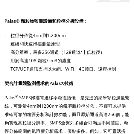
Palas® 顆粒物監測設備和粒徑分析設備：
· 粒徑分佈從4nm到1,200nm
· 連續和快速掃描測量原理
· 高分辨率，最多256通道（128通道/十倍粒徑）
· 用於高達108 顆粒/cm3的濃度
· TCP/UDP通訊支持以太網、WiFi、4G接口、遠程控制
契合計量院監測需求的Palas®技術
®
Palas
SMPS掃描電遷移率粒徑譜儀，是先進的納米顆粒測量繫
統，可測量4nm到1200nm的氣溶膠粒徑分佈，不僅可以提供
准確可靠的粒徑分析和計數功能，而且原始通道高達256個，能
夠實現高粒徑分辨率。SMPS全繫列多組合可滿足不同濃度、粒
徑分佈範圍的氣溶膠分析需求，優點多多。例如，它可靈活搭