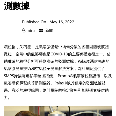
測數據
Published On -
May 16, 2022
nina
新聞
顆粒物，又稱塵，是氣溶膠體繫中均勻分散的各種固體或液體
微粒。空氣中的氣溶膠也是COVID-19的主要傳播途徑之一。借
助准確的粒徑分析可得到准確的監測數據，Palas®憑借先進的
氣溶膠測量技術和空氣粒子測量解決方案，為計量院提供了
SMPS掃描電遷移率粒徑譜儀、 Promo®氣溶膠粒徑譜儀，以及
氣溶膠稀釋繫統等監測儀器。Palas®以其穩定的監測數據結
果、寬泛的粒徑範圍，為計量院的檢定業務和相關研究提供助
力。