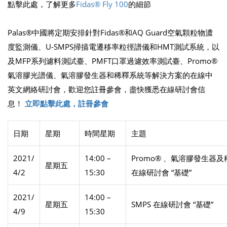
點擊此處，了解更多
Fidas® Fly 100
的細節
Palas®中國將定期安排針對Fidas®和AQ Guard空氣顆粒物濃
度監測儀、U-SMPS掃描電遷移率粒徑譜儀和HMT測試系統，以
及MFP系列濾料測試臺、PMFT口罩過濾效率測試臺、Promo®
氣溶膠光譜儀、氣溶膠發生器和稀釋系統等解決方案的在線中
英文網絡研討會，歡迎您註冊參會，盡快獲悉在線研討會信
息！
立即點擊此處，註冊參會
日期
星期
時間星期
主題
2021/
14:00 –
Promo® 、氣溶膠發生器
星期五
4/2
15:30
在線研討會 “基礎”
2021/
14:00 –
星期五
SMPS 在線研討會 “基礎”
4/9
15:30