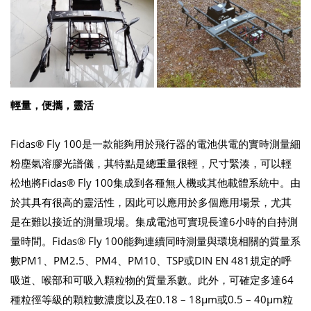
輕量，便攜，靈活
Fidas® Fly 100是一款能夠用於飛行器的電池供電的實時測量細
粉塵氣溶膠光譜儀，其特點是總重量很輕，尺寸緊湊，可以輕
松地將Fidas® Fly 100集成到各種無人機或其他載體系統中。由
於其具有很高的靈活性，因此可以應用於多個應用場景，尤其
是在難以接近的測量現場。集成電池可實現長達6小時的自持測
量時間。Fidas® Fly 100能夠連續同時測量與環境相關的質量系
數PM1、PM2.5、PM4、PM10、TSP或DIN EN 481規定的呼
吸道、喉部和可吸入顆粒物的質量系數。此外，可確定多達64
種粒徑等級的顆粒數濃度以及在0.18 – 18μm或0.5 – 40μm粒