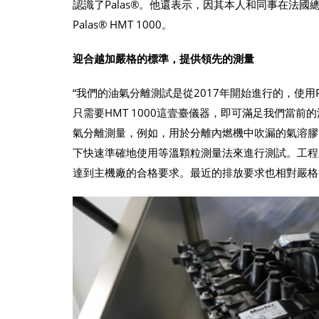
認識了Palas®。他還表示，因其本人和同事在法國
Palas® HMT 1000。
迎合越加嚴格的標準，提供領先的測量
“我們的油氣分離測試是從2017年開始進行的，使用P
只需要HMT 1000這壹臺儀器，即可滿足我們當前
氣分離測量，例如，用於分離內燃機中吹漏的氣溶膠，或
下快速準確地使用等溫顆粒測量法來進行測試。工程師
達到主機廠的合格要求。最近的排放要求也相對嚴格