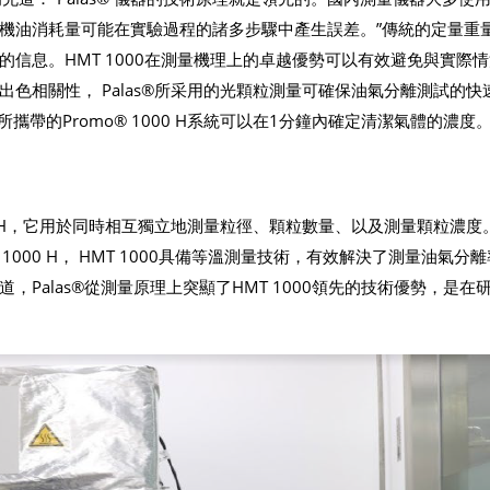
機油消耗量可能在實驗過程的諸多步驟中產生誤差。”傳統的定量重
信息。HMT 1000在測量機理上的卓越優勢可以有效避免與實際
色相關性， Palas®所采用的光顆粒測量可確保油氣分離測試的快
所攜帶的Promo® 1000 H系統可以在1分鐘內確定清潔氣體的濃度
1000 H，它用於同時相互獨立地測量粒徑、顆粒數量、以及測量顆粒濃
1000 H， HMT 1000具備等溫測量技術，有效解決了測量油氣分
Palas®從測量原理上突顯了HMT 1000領先的技術優勢，是在