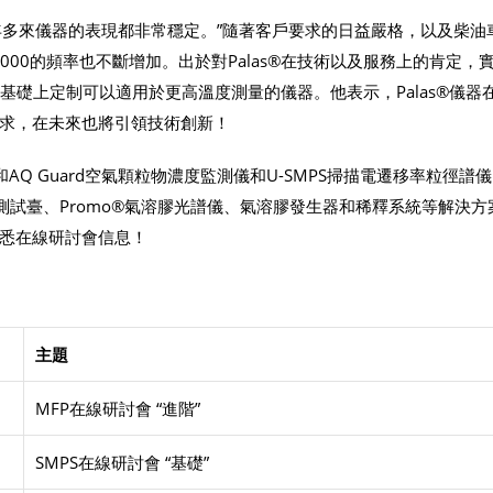
這四年多來儀器的表現都非常穩定。”隨著客戶要求的日益嚴格，以及柴油
000的頻率也不斷增加。出於對Palas®在技術以及服務上的肯定，
000基礎上定制可以適用於更高溫度測量的儀器。他表示，Palas®儀器
求，在未來也將引領技術創新！
®和AQ Guard空氣顆粒物濃度監測儀和U-SMPS掃描電遷移率粒徑譜
率測試臺、Promo®氣溶膠光譜儀、氣溶膠發生器和稀釋系統等解決方
悉在線研討會信息！
主題
MFP在線研討會 “進階”
SMPS在線研討會 “基礎”