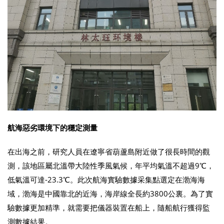
航海惡劣環境下的穩定測量
在出海之前，研究人員在遼寧省葫蘆島附近做了很長時間的觀
測，該地區屬北溫帶大陸性季風氣候，年平均氣溫不超過9℃，
低氣溫可達-23.3℃。此次航海實驗數據采集點選定在渤海海
域，渤海是中國靠北的近海，海岸線全長約3800公裏。為了實
驗數據更加精準，就需要把儀器裝置在船上，隨船航行獲得監
測數據結果。