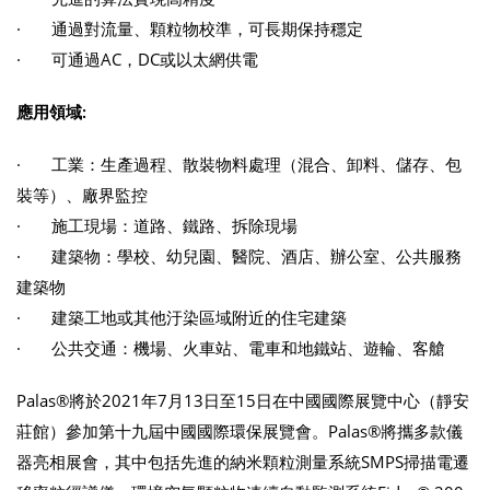
· 通過對流量、顆粒物校準，可長期保持穩定
· 可通過AC，DC或以太網供電
應用領域:
· 工業：生產過程、散裝物料處理（混合、卸料、儲存、包
裝等）、廠界監控
· 施工現場：道路、鐵路、拆除現場
· 建築物：學校、幼兒園、醫院、酒店、辦公室、公共服務
建築物
· 建築工地或其他汙染區域附近的住宅建築
· 公共交通：機場、火車站、電車和地鐵站、遊輪、客艙
Palas®將於2021年7月13日至15日在中國國際展覽中心（靜安
莊館）參加第十九屆中國國際環保展覽會。Palas®將攜多款儀
器亮相展會，其中包括先進的納米顆粒測量系統SMPS掃描電遷