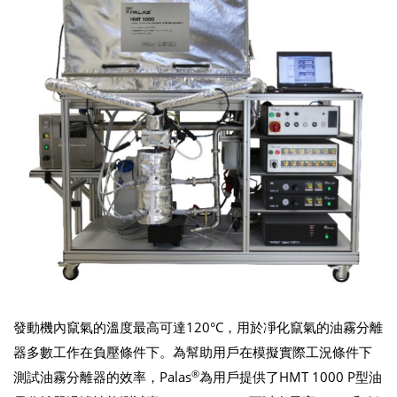
發動機內竄氣的溫度最高可達120°C，用於凈化竄氣的油霧分離
器多數工作在負壓條件下。為幫助用戶在模擬實際工況條件下
®
測試油霧分離器的效率，Palas
為用戶提供了HMT 1000 P型油