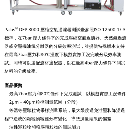
®
Palas
DFP 3000 壓縮空氣過濾器測試臺參照ISO 12500-1/-3
標準，在7bar 壓力條件下的完成壓縮空氣過濾器、天然氣過濾
器或空壓機油氣分離器的分級效率測試，並提供特殊版本支持
在最高7bar壓力和80℃溫度下模擬實際工況完成分級效率測
試。同時可以選配濾材適配器，以在最高4bar壓力條件下測試
材料的分級效率。
產品優勢
· 最高7bar壓力和80℃條件下完成測試，以模擬實際工況條件
· 2μm – 40μm粒徑測量範圍（分段）
· 等溫等壓顆粒物采樣測量系統，最大限度避免泄壓和降溫過
程中造成的顆粒物粒徑分布變化，導致測量結果的偏差
· 油性顆粒物和粉塵顆粒物的測試能力