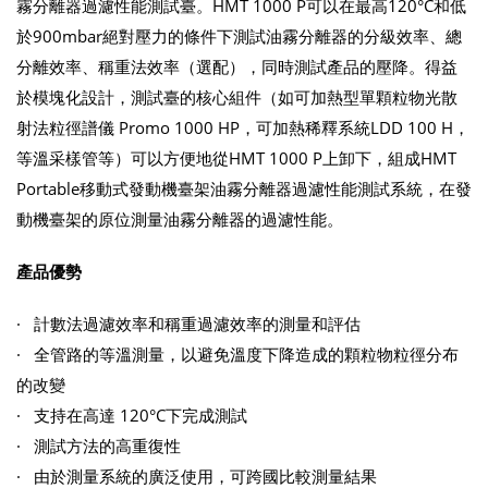
霧分離器過濾性能測試臺。HMT 1000 P可以在最高120°C和低
於900mbar絕對壓力的條件下測試油霧分離器的分級效率、總
分離效率、稱重法效率（選配），同時測試產品的壓降。得益
於模塊化設計，測試臺的核心組件（如可加熱型單顆粒物光散
射法粒徑譜儀 Promo 1000 HP，可加熱稀釋系統LDD 100 H，
等溫采樣管等）可以方便地從HMT 1000 P上卸下，組成HMT
Portable移動式發動機臺架油霧分離器過濾性能測試系統，在發
動機臺架的原位測量油霧分離器的過濾性能。
產品優勢
· 計數法過濾效率和稱重過濾效率的測量和評估
· 全管路的等溫測量，以避免溫度下降造成的顆粒物粒徑分布
的改變
· 支持在高達 120°C下完成測試
· 測試方法的高重復性
· 由於測量系統的廣泛使用，可跨國比較測量結果