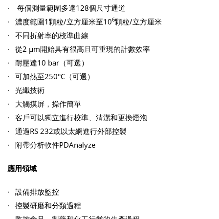
· 每個測量範圍多達128個尺寸通道
6
· 濃度範圍1顆粒/立方厘米至10
顆粒/立方厘米
· 不同折射率的校準曲線
· 從2 μm開始具有很高且可重現的計數效率
· 耐壓達10 bar（可選）
· 可加熱至250°C（可選）
· 光纖技術
· 大觸摸屏，操作簡單
· 客戶可以獨立進行校準、清潔和更換燈泡
· 通過RS 232或以太網進行外部控製
· 附帶分析軟件PDAnalyze
應用領域
· 設備排放監控
· 控製研磨和分類過程
· 監控食品、製藥和化工行業的生產過程