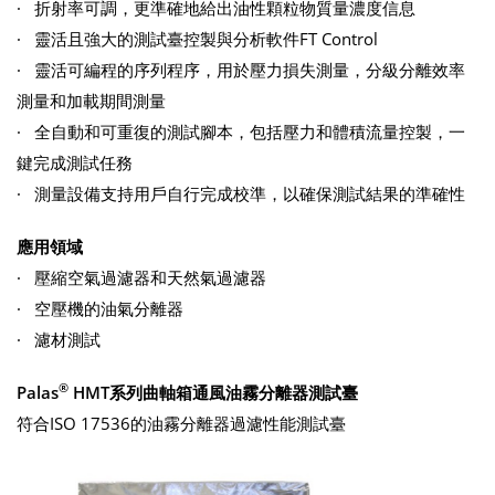
· 折射率可調，更準確地給出油性顆粒物質量濃度信息
· 靈活且強大的測試臺控製與分析軟件FT Control
· 靈活可編程的序列程序，用於壓力損失測量，分級分離效率
測量和加載期間測量
· 全自動和可重復的測試腳本，包括壓力和體積流量控製，一
鍵完成測試任務
· 測量設備支持用戶自行完成校準，以確保測試結果的準確性
應用領域
· 壓縮空氣過濾器和天然氣過濾器
· 空壓機的油氣分離器
· 濾材測試
®
Palas
HMT
系列曲軸箱通風油霧分離器測試臺
符合ISO 17536的油霧分離器過濾性能測試臺