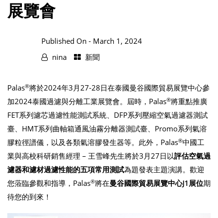
展覽會
Published On -
March 1, 2024
nina
新聞
®
Palas
將於2024年3月27-28日在泰國曼谷國際貿易展覽中心參
®
加2024泰國過濾與分離工業展覽會。屆時，Palas
將重點推廣
FET系列濾芯過濾性能測試系統、DFP系列壓縮空氣過濾器測試
臺、HMT系列曲軸箱通風油霧分離器測試臺、Promo系列氣溶
®
膠粒徑譜儀，以及各類氣溶膠發生器等。此外，Palas
中國工
業與高校科研銷售經理 – 王雪峰先生將於3月27日以
評估空氣過
濾器和濾材過濾性能的五項常用測試
為題發表主題演講。歡迎
®
您蒞臨參觀和指導，Palas
將在
曼谷國際貿易展覽中心
J1展位
期
待您的到來！