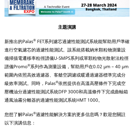
主題演講
®
新推出的Palas
FET系列濾芯過濾性能測試系統能幫助用戶準確
進行空氣濾芯的過濾性能測試。該系統搭載納米顆粒物測量設
備掃描電遷移率粒徑譜儀U-SMPS系列或單顆粒物光散射法粒徑
®
譜儀Promo
系列作為測量設備，幫助用戶在0.02 μm – 40 μm
範圍內依照高效過濾器、客艙空調濾或暖通過濾器標準完成分
®
級效率測試。同時，Palas
依然提供在高溫高壓條件下完成空
壓機油分過濾性能測試系統DFP 3000和高溫條件下完成曲軸箱
通風油霧分離器的過濾性能測試系統HMT 1000。
®
您想了解Palas
過濾性能解決方案的更多信息嗎？歡迎您關註
以下演講信息：