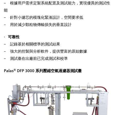
– 根據用戶需求定製系統配置及測試能力，實現優異的測試性
能
– 針對小濾芯的模塊化緊湊設計，空間要求低
– 用於減少顆粒物傳輸損失的垂直設計
· 可靠性
– 記錄基於相關標準的測試結果
– 強大的控製與分析軟件，提供豐富的原始數據
– 測試臺在出廠前已完成測試和校準
®
Palas
DFP 3000 系列壓縮空氣過濾器測試臺