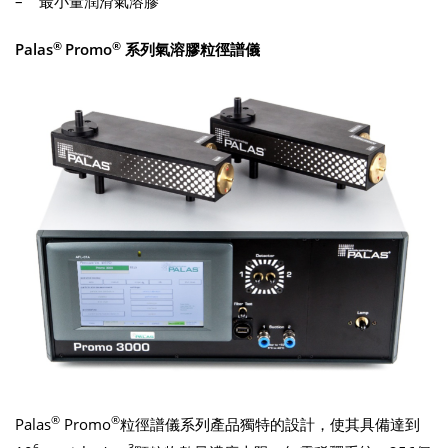
– 最小量潤滑氣溶膠
®
®
Palas
Promo
系列氣溶膠粒徑譜儀
®
®
Palas
Promo
粒徑譜儀系列產品獨特的設計，使其具備達到
6
3