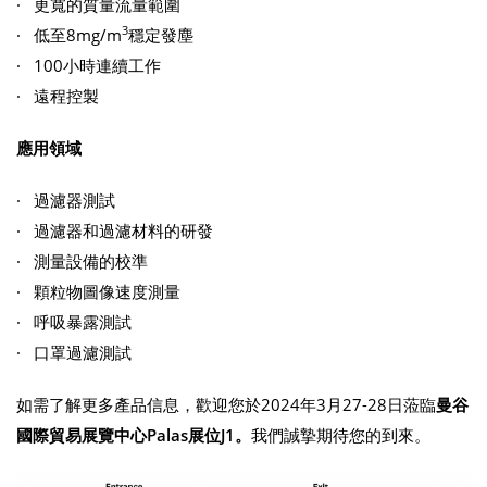
· 更寬的質量流量範圍
3
· 低至8mg/m
穩定發塵
· 100小時連續工作
· 遠程控製
應用領域
· 過濾器測試
· 過濾器和過濾材料的研發
· 測量設備的校準
· 顆粒物圖像速度測量
· 呼吸暴露測試
· 口罩過濾測試
如需了解更多產品信息，歡迎您於2024年3月27-28日蒞臨
曼谷
國際貿易展覽中心Palas展位J1。
我們誠摯期待您的到來。