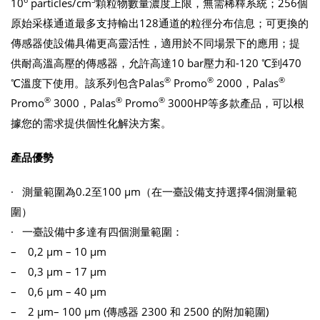
10
particles/cm
顆粒物數量濃度上限，無需稀釋系統；256個
原始采樣通道最多支持輸出128通道的粒徑分布信息；可更換的
傳感器使設備具備更高靈活性，適用於不同場景下的應用；提
供耐高溫高壓的傳感器，允許高達10 bar壓力和-120 ℃到470
®
®
®
℃溫度下使用。該系列包含Palas
Promo
2000，Palas
®
®
®
Promo
3000，Palas
Promo
3000HP等多款產品，可以根
據您的需求提供個性化解決方案。
產品優勢
· 測量範圍為0.2至100 μm（在一臺設備支持選擇4個測量範
圍）
· 一臺設備中多達有四個測量範圍：
– 0,2 μm – 10 μm
– 0,3 μm – 17 μm
– 0,6 μm – 40 μm
– 2 μm– 100 μm (傳感器 2300 和 2500 的附加範圍)