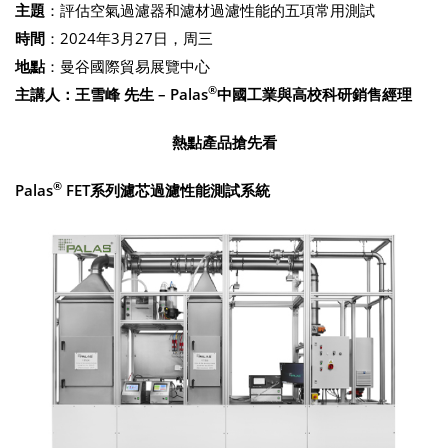
主題
：評估空氣過濾器和濾材過濾性能的五項常用測試
時間
：2024年3月27日，周三
地點
：曼谷國際貿易展覽中心
®
主講人：王雪峰 先生 – Palas
中國工業與高校科研銷售經理
熱點產品搶先看
®
Palas
FET系列濾芯過濾性能測試系統