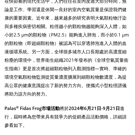
在快節奏的現代生活中，人們往往在室內度過大部分時間，無
論是工作、學習還是休閑—良好的室內空氣質量是保證我們健
康的重要因素。近年來，越來越多的研究表明大氣顆粒物汙染
與多種疾病密切相關。粒徑越小的顆粒物越能夠深入人體，如
小於2.5 μm的顆粒物（PM2.5）能夠進入肺泡，而小於0.1 μm
的顆粒物（即超細顆粒物）被認為可以穿透肺泡進入人體的血
液循環系統。另一方面，全球很多城市人口長期處於高濃度細
粉塵的環境中，世界衛生組織2021年發布的《全球空氣質量衛
生指南》更是首次將超細顆粒物列入觀測指標—實時、準確的
環境空氣顆粒物監測從質量濃度擴展到細顆粒物數濃度，為提
高公眾的健康意識提出了新的努力方向。便攜式小型粒徑譜儀
將助力該方向的努力。
®
Palas
Fidas Frog
市場活動
將於
2024
年
6
月
21
日
-9
月
21
日
進
行，屆時將為您帶來具有競爭力的促銷產品活動價格，詳細請
參看如下。