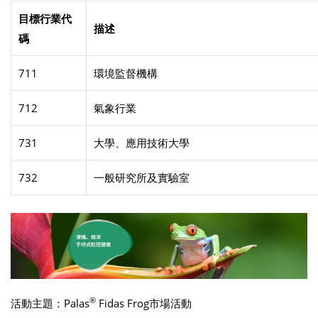
目標行業代
描述
碼
711
環境監督機構
712
氣象行業
731
大學、應用技術大學
732
一般研究所及實驗室
®
活動主題：Palas
Fidas Frog市場活動