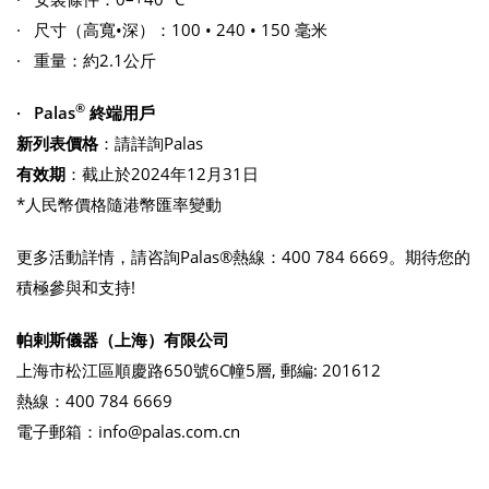
· 尺寸（高寬•深）：100 • 240 • 150 毫米
· 重量：約2.1公斤
®
· Palas
終端用戶
新列表價格
：請詳詢Palas
有效期
：截止於2024年12月31日
*人民幣價格隨港幣匯率變動
更多活動詳情，請咨詢Palas®熱線：400 784 6669。期待您的
積極參與和支持!
帕剌斯儀器（上海）有限公司
上海市松江區順慶路650號6C幢5層, 郵編: 201612
熱線：400 784 6669
電子郵箱：info@palas.com.cn