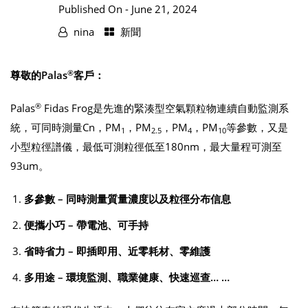
Published On -
June 21, 2024
nina
新聞
®
尊敬的Palas
客戶：
®
Palas
Fidas Frog是先進的緊湊型空氣顆粒物連續自動監測系
統，可同時測量Cn，PM
，PM
，PM
，PM
等參數，又是
1
2.5
4
10
小型粒徑譜儀，最低可測粒徑低至180nm，最大量程可測至
93um。
多參數 – 同時測量質量濃度以及粒徑分布信息
便攜小巧 – 帶電池、可手持
省時省力 – 即插即用、近零耗材、零維護
多用途 – 環境監測、職業健康、快速巡查… …