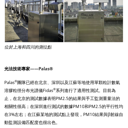
位於上海和四川的測位點
光法技術專家
——Palas®
®
Palas
團隊已經在北京、深圳以及江蘇等地使用單顆粒計數氣
®
溶膠粒徑分布光譜儀Fidas
系列進行了適用性測試。目前為
止，在北京的測試數據表明PM2.5的結果與手工監測重量法的
相關性很高；在深圳進行測試的數據PM10和PM2.5的平行性均
在3%左右；在江蘇某地的測試點上發現，PM10結果與β射線自
動監測設備匹配度也很出色。