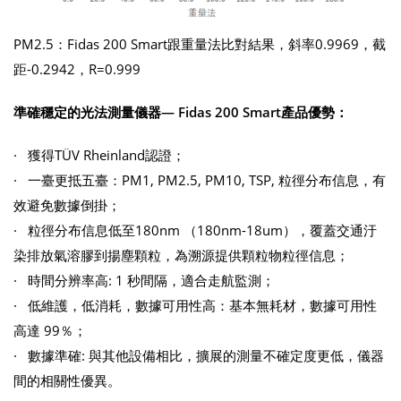
PM2.5：Fidas 200 Smart跟重量法比對結果，斜率0.9969，截
距-0.2942，R=0.999
準確穩定的光法測量儀器
— Fidas 200 Smart
產品優勢：
· 獲得TÜV Rheinland認證；
· 一臺更抵五臺：PM1, PM2.5, PM10, TSP, 粒徑分布信息，有
效避免數據倒掛；
· 粒徑分布信息低至180nm （180nm-18um），覆蓋交通汙
染排放氣溶膠到揚塵顆粒，為溯源提供顆粒物粒徑信息；
· 時間分辨率高: 1 秒間隔，適合走航監測；
· 低維護，低消耗，數據可用性高：基本無耗材，數據可用性
高達 99％；
· 數據準確: 與其他設備相比，擴展的測量不確定度更低，儀器
間的相關性優異。