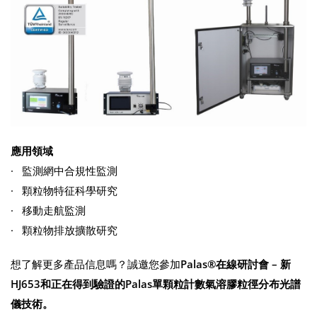
應用領域
· 監測網中合規性監測
· 顆粒物特征科學研究
· 移動走航監測
· 顆粒物排放擴散研究
想了解更多產品信息嗎？誠邀您參加
Palas®
在線研討會
–
新
HJ653
和正在得到驗證的
Palas
單顆粒計數氣溶膠粒徑分布光譜
儀技術
。