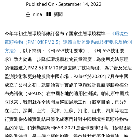
Published On -
September 14, 2022
nina
新聞
今年年初生態環境部修訂發布了國家生態環境標準—
《環境空
氣顆粒物（PM10和PM2.5）連續自動監測系統技術要求及檢測
方法》
，以下簡稱：《HJ 653技術要求》。《HJ 653技術要
求》致力於進一步降低環境顆粒物質量濃度，為使用光法原理
的儀器進入PM2.5和PM10監測去除了技術障礙。為了普及光法
®
監測技術和更好地服務中國市場，Palas
於2020年7月在中國
成立子公司之初，就開始著手實施了單顆粒計數氣溶膠粒徑分
布光譜儀（SPADS）在中國各地的適用性測試。帕剌斯中國成
立以來，我們就在全國開展巡回展示工作（截至目前，已分別
在北京、深圳、上海、天津、江蘇、河北、山東、四川等地進
行實測併依據實測結果優化成專門針對中國環境空氣顆粒物特
點的算法。帕剌斯認為HJ653-2021是全球要求很高、指標很嚴
的監測法規，是一個全新的挑戰。得益於我們優化的算法，帕