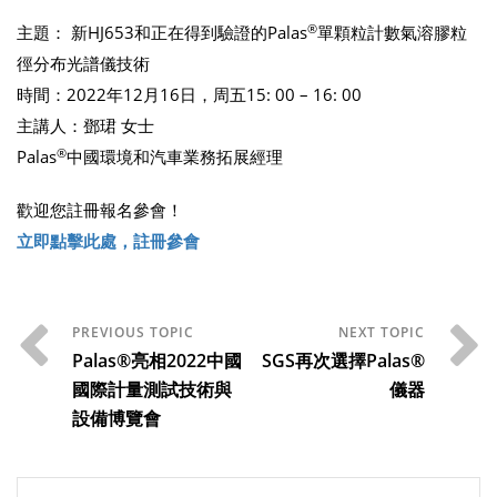
®
主題： 新HJ653和正在得到驗證的Palas
單顆粒計數氣溶膠粒
徑分布光譜儀技術
時間：2022年12月16日，周五15: 00 – 16: 00
主講人：鄧珺 女士
®
Palas
中國環境和汽車業務拓展經理
歡迎您註冊報名參會！
立即點擊此處，註冊參會
Palas®亮相2022中國
SGS再次選擇Palas®
國際計量測試技術與
儀器
設備博覽會