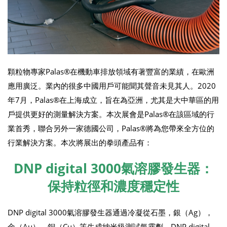
顆粒物專家Palas®在機動車排放領域有著豐富的業績，在歐洲
應用廣泛。業內的很多中國用戶可能聞其聲音未見其人。2020
年7月，Palas®在上海成立，旨在為亞洲，尤其是大中華區的用
戶提供更好的測量解決方案。本次展會是Palas®在該區域的行
業首秀，聯合另外一家德國公司，Palas®將為您帶來全方位的
行業解決方案。本次將展出的拳頭產品有：
DNP digital 3000氣溶膠發生器：
保持粒徑和濃度穩定性
DNP digital 3000氣溶膠發生器通過冷凝從石墨，銀（Ag），
金（Au），銅（Cu）等生成納米級測試氣霧劑。DNP digital