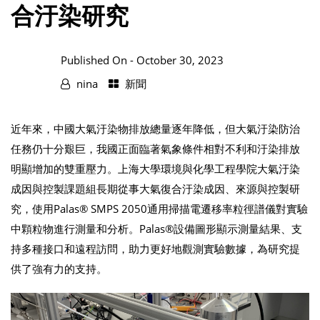
合汙染研究
Published On -
October 30, 2023
nina
新聞
近年來，中國大氣汙染物排放總量逐年降低，但大氣汙染防治
任務仍十分艱巨，我國正面臨著氣象條件相對不利和汙染排放
明顯增加的雙重壓力。上海大學環境與化學工程學院大氣汙染
成因與控製課題組長期從事大氣復合汙染成因、來源與控製研
究，使用Palas® SMPS 2050通用掃描電遷移率粒徑譜儀對實驗
中顆粒物進行測量和分析。Palas®設備圖形顯示測量結果、支
持多種接口和遠程訪問，助力更好地觀測實驗數據，為研究提
供了強有力的支持。