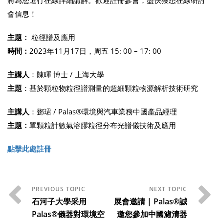
將為您進行在線詳細講解。歡迎註冊參會，盡快獲悉在線研討
會信息！
主題：
粒徑譜及應用
時間：
2023年11月17日，周五 15: 00 – 17: 00
主講人
：陳暉 博士 / 上海大學
主題
：基於顆粒物粒徑譜測量的超細顆粒物源解析技術研究
主講人
：鄧珺 / Palas®環境與汽車業務中國產品經理
主題：
單顆粒計數氣溶膠粒徑分布光譜儀技術及應用
點擊此處註冊
石河子大學采用
展會邀請 | Palas®誠
Palas®儀器對環境空
邀您參加中國濾清器