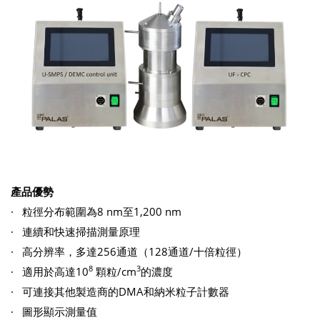
產品優勢
· 粒徑分布範圍為8 nm至1,200 nm
· 連續和快速掃描測量原理
· 高分辨率，多達256通道（128通道/十倍粒徑）
8
3
· 適用於高達10
顆粒/cm
的濃度
· 可連接其他製造商的DMA和納米粒子計數器
· 圖形顯示測量值