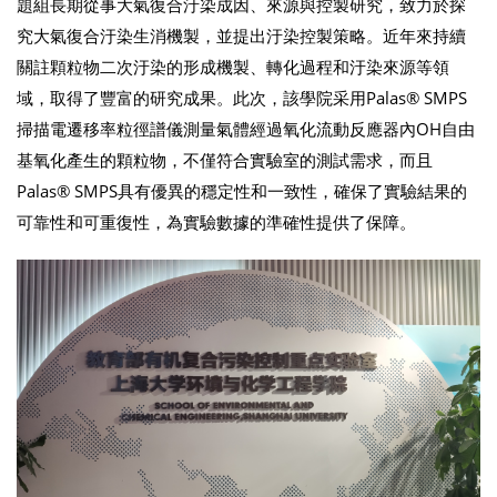
題組長期從事大氣復合汙染成因、來源與控製研究，致力於探
究大氣復合汙染生消機製，並提出汙染控製策略。近年來持續
關註顆粒物二次汙染的形成機製、轉化過程和汙染來源等領
域，取得了豐富的研究成果。此次，該學院采用Palas® SMPS
掃描電遷移率粒徑譜儀測量氣體經過氧化流動反應器內OH自由
基氧化產生的顆粒物，不僅符合實驗室的測試需求，而且
Palas® SMPS具有優異的穩定性和一致性，確保了實驗結果的
可靠性和可重復性，為實驗數據的準確性提供了保障。