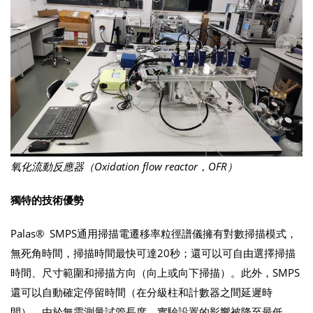
氧化流動反應器（
Oxidation flow reactor
，
OFR
）
獨特的技術優勢
Palas® SMPS通用掃描電遷移率粒徑譜儀擁有對數掃描模式，
無死角時間，掃描時間最快可達20秒；還可以可自由選擇掃描
時間、尺寸範圍和掃描方向（向上或向下掃描）。此外，SMPS
還可以自動確定停留時間（在分級柱和計數器之間延遲時
間），由於無需測量試管長度，實驗設置的影響被降至最低。