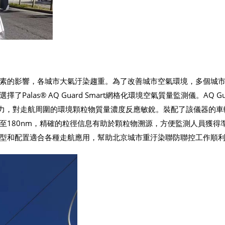
素的影響，各城市大氣汙染趨重。為了改善城市空氣環境，多個城
las® AQ Guard Smart網格化環境空氣質量監測儀。AQ Gu
能力，對走航周圍的環境顆粒物質量濃度反應敏銳。裝配了該儀器的車
至180nm，精確的粒徑信息有助於顆粒物溯源，方便監測人員獲得
型和配置適合各種走航應用，幫助北京城市重汙染聯防聯控工作順