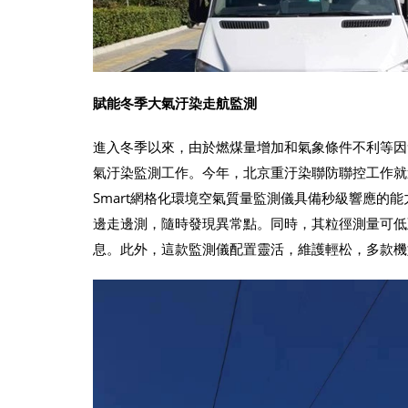
賦能冬季大氣汙染走航監測
進入冬季以來，由於燃煤量增加和氣象條件不利等因
氣汙染監測工作。今年，北京重汙染聯防聯控工作就選擇了Pa
Smart網格化環境空氣質量監測儀具備秒級響應的
邊走邊測，隨時發現異常點。同時，其粒徑測量可低
息。此外，這款監測儀配置靈活，維護輕松，多款機