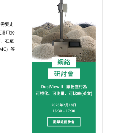
測需要走
泛運用於
作。在這
EMC）等