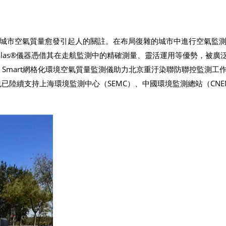
城市空氣質量愈發引起人的關註。在布局復雜的城市中進行空氣監
las®儀器憑借其在走航監測中的精確測量、靈活運用等優勢，被廣
ard Smart網格化環境空氣質量監測儀助力北京重汙染聯防聯控監測工
質量監測儀也已陸續支持上海環境監測中心（SEMC）、中國環境監測總站（CN