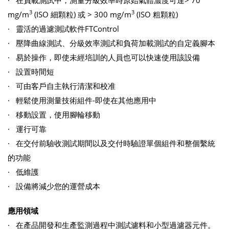
3
3
mg/m
(ISO 細顆粒) 或 > 300 mg/m
(ISO 粗顆粒)
· 靈活的過濾測試軟件FTControl
· 壓降曲線測試、分級效率測試和負荷加載測試的自定義腳本
· 易於操作，即使未經培訓的人員也可以快速使用該設備
· 設置時間短
· 可由客戶自主執行清潔和校准
· 輕鬆使用測量技術組件-即使在其他應用中
· 移動設置，使用腳輪移動
· 運行可靠
· 在交付前驗收測試期間以及交付時驗證單個組件和整個繫統
的功能
· 低維護
· 設備將減少您的運營成本
應用領域
· 在產品開發和生產監測過程中測試濾料和小型過濾器元件。