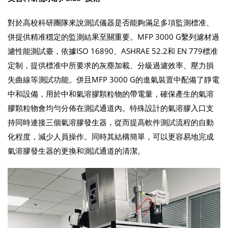
對於高校科研團隊來說測試儀器是否能夠滿足多項監測標准、
併提供精准穩定的監測結果至關重要。MFP 3000 G繫列濾材過
濾性能測試臺，依據ISO 16890、ASHRAE 52.2和 EN 779標准
定制，提供標准中所要求的灰塵加載、分級過濾效率、壓力損
失曲線等測試功能。併且MFP 3000 G的進氣裝置中配備了靜電
中和設備，用於中和氣溶膠顆粒物的帶電量，確保產生的氣溶
膠顆粒物會均勻分佈在測試通道內。特殊設計的氣溶膠入口支
持同時連接三個氣溶膠發生器，從而提高軟件測試流程的自動
化程度，減少人員操作。同時其結構簡單，可以更容易地完成
氣溶膠發生器的更換和測試通道的清潔。