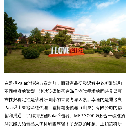
®
在選擇Palas
解決方案之前，面對產品研發過程中各項測試和
不同標准的類型，測試設備能否在滿足測試需求的同時具備可
靠性與穩定性是該科研團隊的首要考慮因素。幸運的是通過與
®
Palas
山東地區總代理—靈柯精密儀器（山東）有限公司的聯
®
繫和溝通，了解到德國Palas
儀器。MFP 3000 G多合一標准的
測試能力給青島大學科研團隊留下了深刻的印象。正如該科研