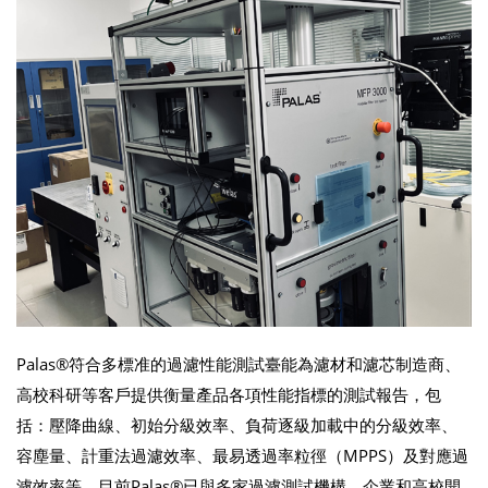
Palas®符合多標准的過濾性能測試臺能為濾材和濾芯制造商、
高校科研等客戶提供衡量產品各項性能指標的測試報告，包
括：壓降曲線、初始分級效率、負荷逐級加載中的分級效率、
容塵量、計重法過濾效率、最易透過率粒徑（MPPS）及對應過
濾效率等。目前Palas®已與多家過濾測試機構、企業和高校開