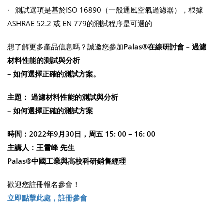
· 測試選項是基於ISO 16890（一般通風空氣過濾器），根據
ASHRAE 52.2 或 EN 779的測試程序是可選的
想了解更多產品信息嗎？誠邀您參加
Palas®
在線研討會
–
過濾
材料性能的測試與分析
–
如何選擇正確的測試方案
。
主題：
過濾材料性能的測試與分析
–
如何選擇正確的測試方案
時間：
2022
年
9
月
30
日，周五
15: 00 – 16: 00
主講人：王雪峰
先生
Palas®
中國工業與高校科研銷售經理
歡迎您註冊報名參會！
立即點擊此處，註冊參會