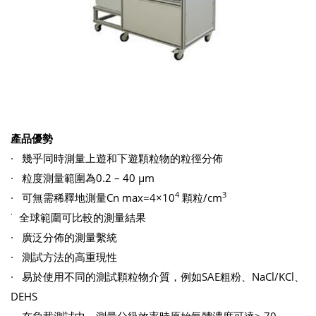
產品優勢
· 幾乎同時測量上遊和下遊顆粒物的粒徑分佈
· 粒度測量範圍為0.2 – 40 µm
4
3
· 可無需稀釋地測量Cn max=4×10
顆粒/cm
·
全球範圍可比較的測量結果
· 廣泛分佈的測量繫統
· 測試方法的高重現性
· 易於使用不同的測試顆粒物介質，例如SAE粗粉、NaCl/KCl、
DEHS
· 在負載測試中，測量分級效率時原始氣體濃度可達> 70