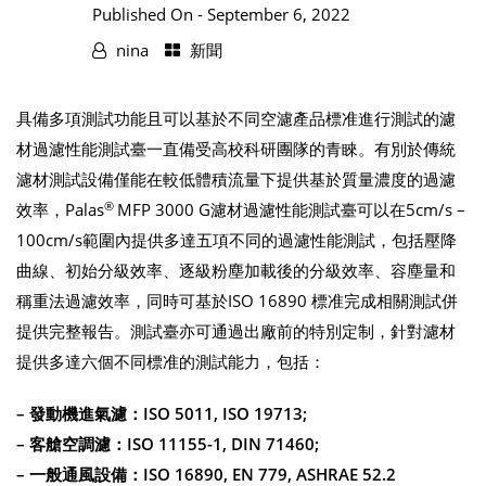
Published On -
September 6, 2022
nina
新聞
具備多項測試功能且可以基於不同空濾產品標准進行測試的濾
材過濾性能測試臺一直備受高校科研團隊的青睞。有別於傳統
濾材測試設備僅能在較低體積流量下提供基於質量濃度的過濾
®
效率，Palas
MFP 3000 G濾材過濾性能測試臺可以在5cm/s –
100cm/s範圍內提供多達五項不同的過濾性能測試，包括壓降
曲線、初始分級效率、逐級粉塵加載後的分級效率、容塵量和
稱重法過濾效率，同時可基於ISO 16890 標准完成相關測試併
提供完整報告。測試臺亦可通過出廠前的特別定制，針對濾材
提供多達六個不同標准的測試能力，包括：
– 發動機進氣濾：
ISO 5011, ISO 19713;
– 客艙空調濾：
ISO 11155-1, DIN 71460;
– 一般通風設備：
ISO 16890, EN 779, ASHRAE 52.2