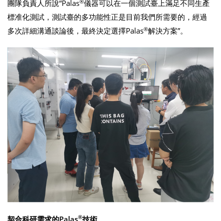
®
團隊負責人所說“Palas
儀器可以在一個測試臺上滿足不同生產
標准化測試，測試臺的多功能性正是目前我們所需要的，經過
®
多次詳細溝通談論後，最終決定選擇Palas
解決方案”。
®
契合科研需求的
Palas
技術