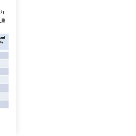
压力
流量