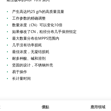
•
产生高达约25 g/h的高质量流量
•
工作参数的精确调整
•
数量浓度（CN）可以变化10倍
•
如果修改了CN，粒径分布几乎保持恒定
•
最大数量分布在MPPS范围内
•
几乎没有功率损耗
•
最佳浓度，无凝结损耗
•
耐多种酸、碱和溶剂
•
坚固的设计，不锈钢外壳
•
易于操作
•
长计量时间
數
優點
應用領域