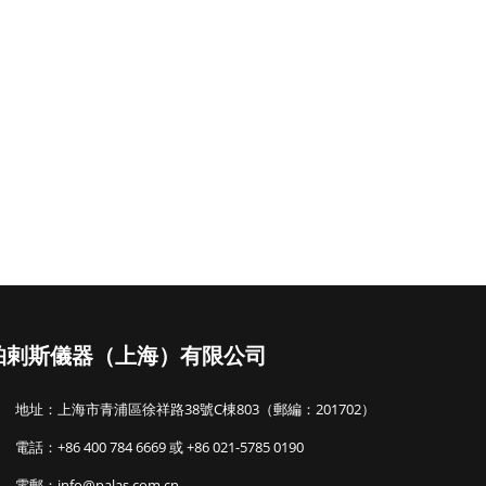
帕剌斯儀器（上海）有限公司
地址：上海市青浦區徐祥路38號C棟803（郵編：201702）
電話：+86 400 784 6669 或 +86 021-5785 0190
電郵：info@palas.com.cn