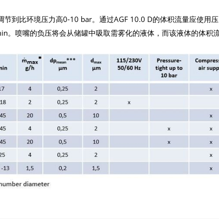
环境压力高0-10 bar。通过AGF 10.0 D的体积流量应使用
L/min。喷嘴的负压将会从储罐中吸取需雾化的液体，而该液体的体积