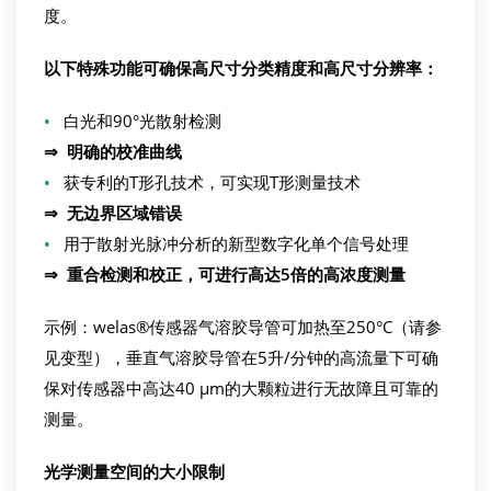
度。
以下
特殊功能可确保高尺寸分类精度和高尺寸分辨率：
•
白光和90°光散射检测
⇒
明确的校准曲线
•
获专利的T形孔技术，可实现T形测量技术
⇒
无边界区域错误
•
用于散射光脉冲分析的新型数字化单个信号处理
⇒
重合检测和校正，可进行高达5倍的高浓度测量
示例：welas®传感器气溶胶导管可加热至250°C（请参
见变型），垂直气溶胶导管在5升/分钟的高流量下可确
保对传感器中高达40 µm的大颗粒进行无故障且可靠的
测量。
光学
测量空间的大小限制