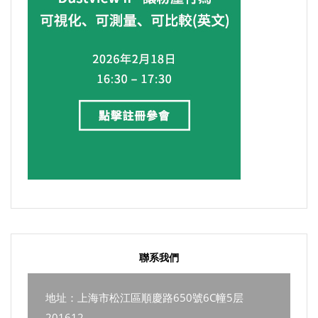
聯系我們
地址：上海市松江區順慶路650號6C幢5层
201612