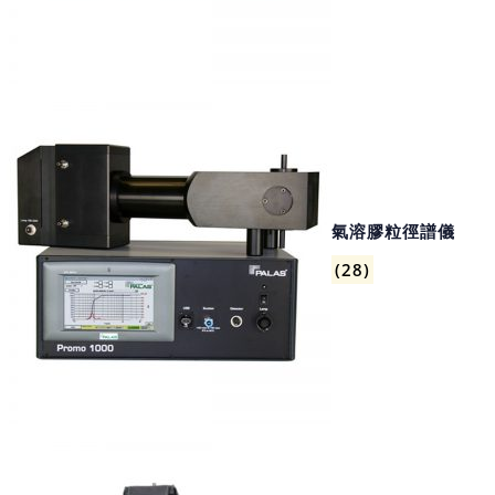
氣溶膠粒徑譜儀
(28)