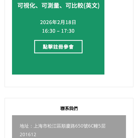
聯系我們
地址：上海市松江區順慶路650號6C幢5层
201612