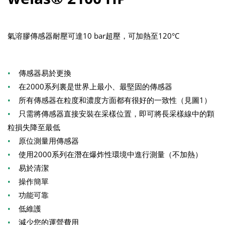
氣溶膠傳感器耐壓可達10 bar超壓，可加熱至120°C
•
傳感器易於更換
•
在2000系列裏是世界上最小、最堅固的傳感器
•
所有傳感器在粒度和濃度方面都有很好的一致性（見圖1）
•
只需將傳感器直接安裝在采樣位置，即可將長采樣線中的顆
粒損失降至最低
•
原位測量用傳感器
•
使用2000系列在潛在爆炸性環境中進行測量（不加熱）
•
易於清潔
•
操作簡單
•
功能可靠
•
低維護
•
減少您的運營費用