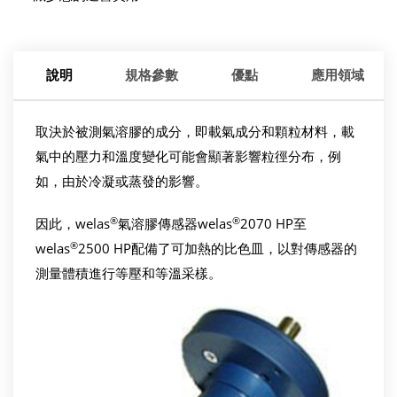
說明
規格參數
優點
應用領域
取決於被測氣溶膠的成分，即載氣成分和顆粒材料，載
氣中的壓力和溫度變化可能會顯著影響粒徑分布，例
如，由於冷凝或蒸發的影響。
®
®
因此，welas
氣溶膠傳感器welas
2070 HP至
®
welas
2500 HP配備了可加熱的比色皿，以對傳感器的
測量體積進行等壓和等溫采樣。