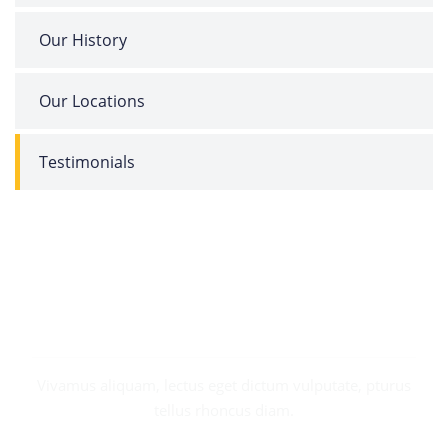
Our History
Our Locations
Testimonials
REQUEST
A CALL BACK
Vivamus aliquam, lectus eget dictum vulputate, pturus
tellus rhoncus diam.