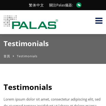
繁体中文
關注Palas儀器:
Testimonials
首頁
Testimonials
Testimonials
Lorem ipsum dolor sit amet, consectetur adipiscing elit, sed
do eiusmod tempor incididunt ut labore et dolore magna