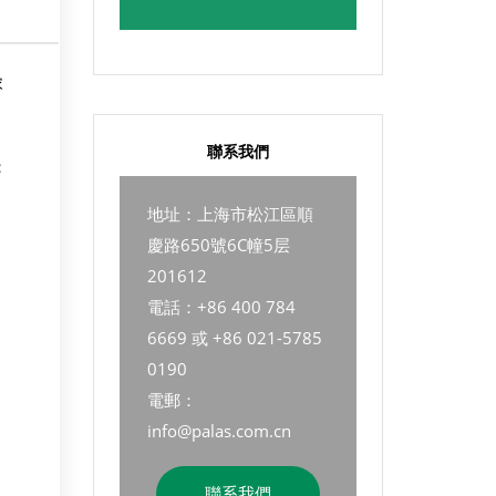
浓
聯系我們
：
地址：上海市松江區順
慶路650號6C幢5层
201612
電話：+86 400 784
6669 或 +86 021-5785
0190
電郵：
info@palas.com.cn
聯系我們