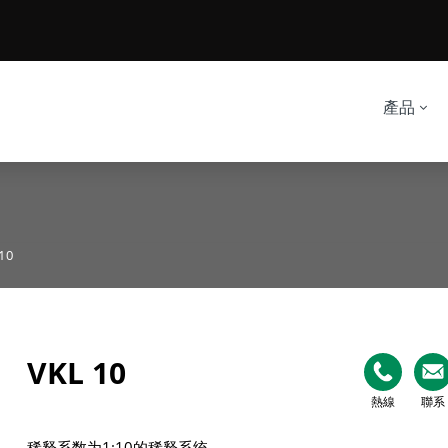
產品
10
VKL 10
熱線
聯系
稀释系数为1:10的稀释系统