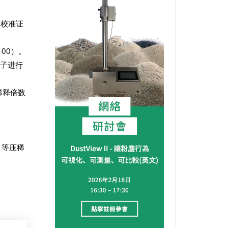
份校准证
00）。
因子进行
稀释倍数
。
统，等压稀