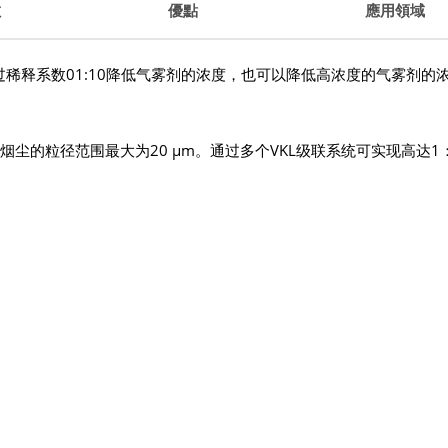
數
優點
應用領域
通过稀释系数01:10降低气雾剂的浓度，也可以降低高浓度的气雾剂的
末和烟尘的粒径范围最大为20 µm。通过多个VKL级联系统可实现高达1