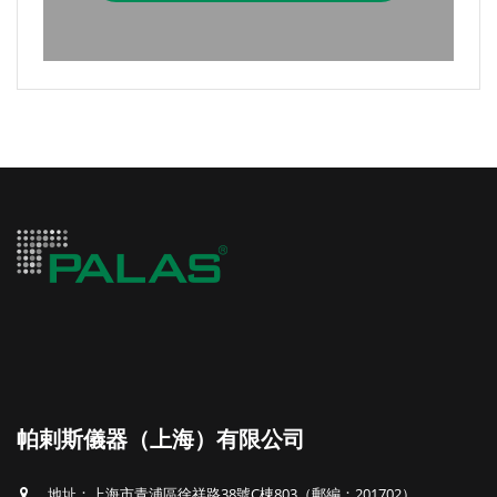
帕剌斯儀器（上海）有限公司
地址：上海市青浦區徐祥路38號C棟803（郵編：201702）