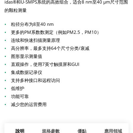
idas®和U-SMPS系统的高效组合，适合8 nm至40 µm尺寸范围
的颗粒测量
•
粒径分布为8至40 nm
•
更多的PM系数数测定（例如PM2.5，PM10）
•
连续和快速扫描测量原理
•
高分辨率，最多支持64个尺寸分类/衰减
•
图形显示测量值
•
直观操作，使用7英寸触摸屏和GUI
•
集成数据记录仪
•
支持多种接口和远程访问
•
低维护
•
功能可靠
•
减少您的运营费用
說明
規格參數
優點
應用領域