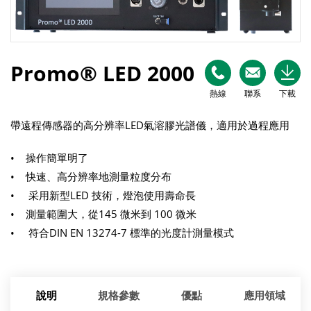
Promo® LED 2000
熱線
聯系
下載
帶遠程傳感器的高分辨率LED氣溶膠光譜儀，適用於過程應用
• 操作簡單明了
• 快速、高分辨率地測量粒度分布
• 采用新型LED 技術，燈泡使用壽命長
• 測量範圍大，從145 微米到 100 微米
• 符合DIN EN 13274-7 標準的光度計測量模式
說明
規格參數
優點
應用領域