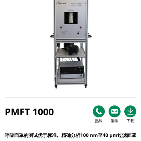
PMFT 1000
熱線
聯系
下載
呼吸面罩的测试优于标准。精确分析
100 nm
至
40 µm
过滤面罩