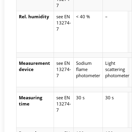
7
Rel. humidity
see EN
< 40 %
–
13274-
7
Measurement
see EN
Sodium
Light
device
13274-
flame
scattering
7
photometer
photometer
Measuring
see EN
30 s
30 s
time
13274-
7