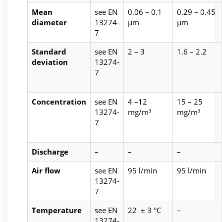
Mean
see EN
0.06 – 0.1
0.29 – 0.45
diameter
13274-
µm
µm
7
Standard
see EN
2 – 3
1.6 – 2.2
deviation
13274-
7
Concentration
see EN
4 –12
15 – 25
13274-
mg/m³
mg/m³
7
Discharge
–
–
–
Air flow
see EN
95 l/min
95 l/min
13274-
7
Temperature
see EN
22 ± 3 °C
–
13274-