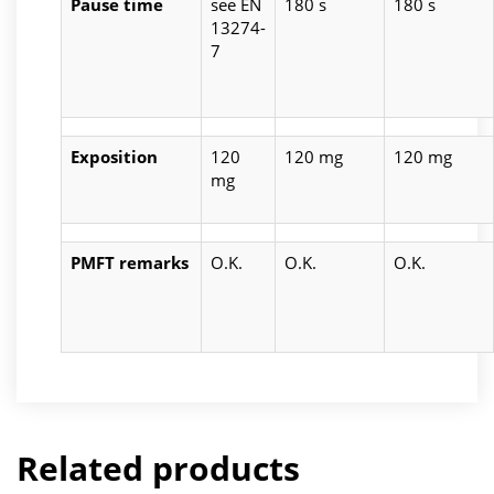
Pause time
see EN
180 s
180 s
13274-
7
Exposition
120
120 mg
120 mg
mg
PMFT remarks
O.K.
O.K.
O.K.
Related products