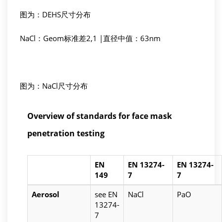
图为：DEHS尺寸分布
NaCl：Geom标准差2,1 |直径中值：63nm
图为：NaCl尺寸分布
Overview of standards for face mask
penetration testing
EN
EN 13274-
EN 13274-
149
7
7
Aerosol
see EN
NaCl
PaO
13274-
7