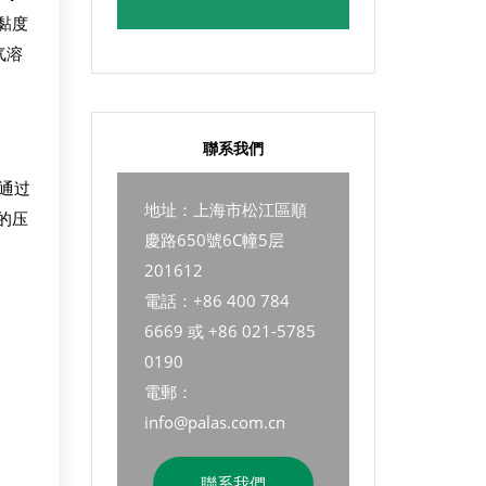
黏度
气溶
聯系我們
保通过
地址：上海市松江區順
的压
慶路650號6C幢5层
201612
電話：+86 400 784
6669 或 +86 021-5785
0190
電郵：
info@palas.com.cn
聯系我們