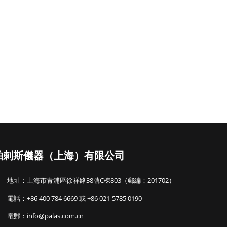
帕剌斯儀器（上海）有限公司
地址：上海市青浦區徐祥路38號C棟803（郵編：201702）
電話：+86 400 784 6669 或 +86 021-5785 0190
電郵：info@palas.com.cn