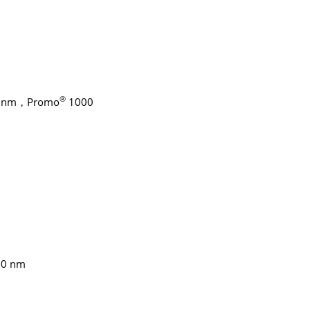
®
nm，Promo
1000
0 nm