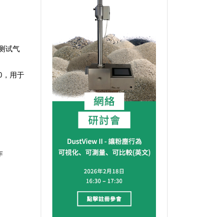
他测试气
0，用于
作