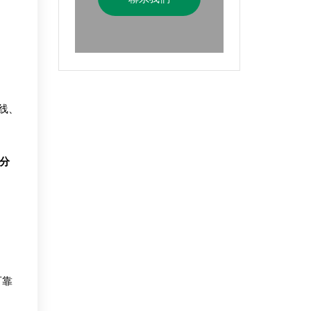
线、
分
可靠