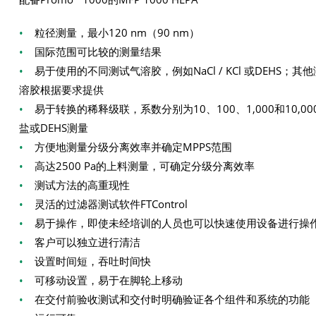
•
粒径测量，最小120 nm（90 nm）
•
国际范围可比较的测量结果
•
易于使用的不同测试气溶胶，例如NaCl / KCl 或DEHS；其
溶胶根据要求提供
•
易于转换的稀释级联，系数分别为10、100、1,000和10,00
盐或DEHS测量
•
方便地测量分级分离效率并确定MPPS范围
•
高达2500 Pa的上料测量，可确定分级分离效率
•
测试方法的高重现性
•
灵活的过滤器测试软件FTControl
•
易于操作，即使未经培训的人员也可以快速使用设备进行操
•
客户可以独立进行清洁
•
设置时间短，吞吐时间快
•
可移动设置，易于在脚轮上移动
•
在交付前验收测试和交付时明确验证各个组件和系统的功能