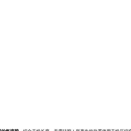
同的气溶胶
。综合干燥长度，无需硅胶！所产生的盐雾使用干燥压缩