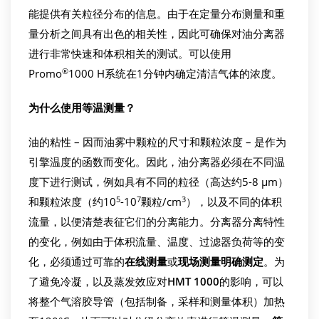
能提供有关粒径分布的信息。由于在定量分布测量和重
量分析之间具有出色的相关性，因此可确保对油分离器
进行非常快速和体积相关的测试。可以使用
®
Promo
1000 H系统在1分钟内确定清洁气体的浓度。
为什么使用等温测量？
油的粘性 – 因而油雾中颗粒的尺寸和颗粒浓度 – 是作为
引擎温度的函数而变化。因此，油分离器必须在不同温
度下进行测试，例如具有不同的粒径（高达约5-8 µm）
5
7
3
和颗粒浓度（约10
-10
颗粒/cm
），以及不同的体积
流量，以便清楚表征它们的分离能力。分离器分离特性
的变化，例如由于体积流量、温度、过滤器负荷等的变
化，必须通过可靠的
在线测量
或
现场测量明确测定
。为
了避免冷凝，以及蒸发效应对
HMT 1000
的影响，可以
将整个气溶胶导管（包括制备，采样和测量体积）加热