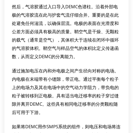
然后，气溶胶通过入口导入DEMC色谱柱。沿着外部电
极的气溶胶流在此与护套气流仔细合并。重要的是在此
处避免任何湍流，以确保层流。电极的表面在光滑度和
公差方面必须具有极高的质量。鞘空气是干燥、无颗粒
的载气（通常是空气），其体积大于连续在闭环中循环
的气溶胶体积。鞘空气与样品空气的体积比定义传递函
数，从而定义DEMC的分离能力。
通过施加电压在内和外电极之间产生径向对称的电场。
内电极在末端带有小缝隙，带正电。通过平衡每个粒子
上的电场力及其在电场中的空气动力学阻力，带负电的
粒子被转移到正电极。具有适当电迁移率的粒子穿过缝
隙并离开DEMC。这些具有相同电迁移率的分类颗粒随
后可用于下游。
如果将DEMC用作SMPS系统的组件，则电压和电场将连