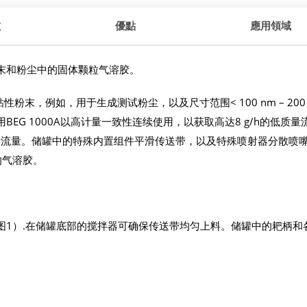
數
優點
應用領域
末和粉尘中的固体颗粒气溶胶。
性粉末，例如，用于生成测试粉尘，以及尺寸范围< 100 nm – 200
G 1000A以高计量一致性连续使用，以获取高达8 g/h的低质量
h的高质量流量。储罐中的特殊内置组件平滑传送带，以及特殊喷射器分散喷
的气溶胶。
图1）.在储罐底部的搅拌器可确保传送带均匀上料。储罐中的耙柄和