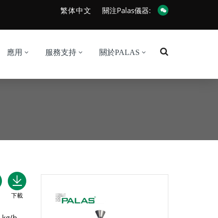
繁体中文
關注Palas儀器:
應用
服務支持
關於PALAS
下載
g/h