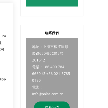
聯系我們
 µm
流
地址：上海市松江區順
嘴可
慶路650號6C幢5层
201612
電話：+86 400 784
6669 或 +86 021-5785
各种
0190
電郵：
info@palas.com.cn
聯系我們