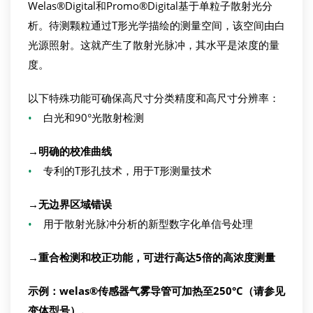
Welas®Digital和Promo®Digital基于单粒子散射光分
析。待测颗粒通过T形光学描绘的测量空间，该空间由白
光源照射。这就产生了散射光脉冲，其水平是浓度的量
度。
以下特殊功能可确保高尺寸分类精度和高尺寸分辨率：
•
白光和90°光散射检测
→明确的校准曲线
•
专利的T形孔技术，用于T形测量技术
→无边界区域错误
•
用于散射光脉冲分析的新型数字化单信号处理
→重合检测和校正功能，可进行高达
5
倍的高浓度测量
示例：
welas
®
传感器气雾导管可加热至
250°C
（请参见
变体型号
）。