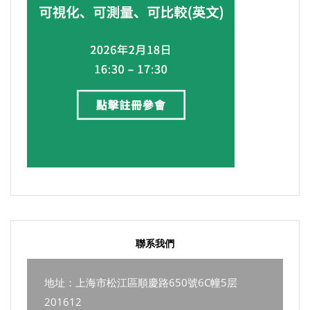
聯系我們
地址：上海市松江區順慶路650號6C幢5层
201612