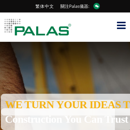
繁体中文
關注Palas儀器:
WE TURN YOUR IDEAS 
Construction You Can Trust