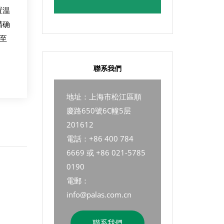
置温
精确
热至
聯系我們
地址：上海市松江區順
慶路650號6C幢5层
201612
電話：+86 400 784
6669 或 +86 021-5785
0190
電郵：
info@palas.com.cn
聯系我們