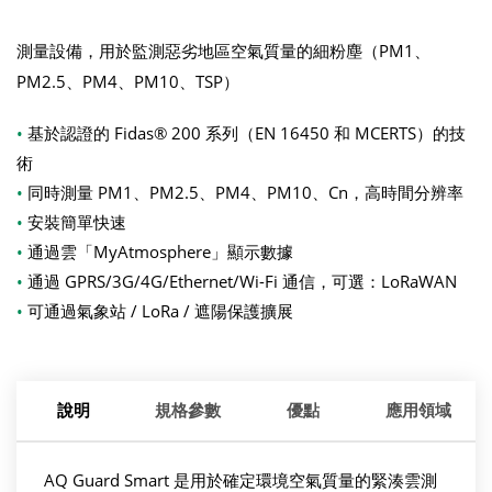
測量設備，用於監測惡劣地區空氣質量的細粉塵（PM1、
PM2.5、PM4、PM10、TSP）
•
基於認證的 Fidas® 200 系列（EN 16450 和 MCERTS）的技
術
•
同時測量 PM1、PM2.5、PM4、PM10、Cn，高時間分辨率
•
安裝簡單快速
•
通過雲「MyAtmosphere」顯示數據
•
通過 GPRS/3G/4G/Ethernet/Wi-Fi 通信，可選：LoRaWAN
•
可通過氣象站 / LoRa / 遮陽保護擴展
說明
規格參數
優點
應用領域
AQ Guard Smart 是用於確定環境空氣質量的緊湊雲測