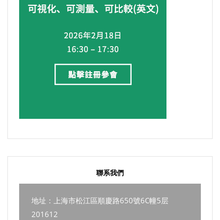
聯系我們
地址：上海市松江區順慶路650號6C幢5层
201612